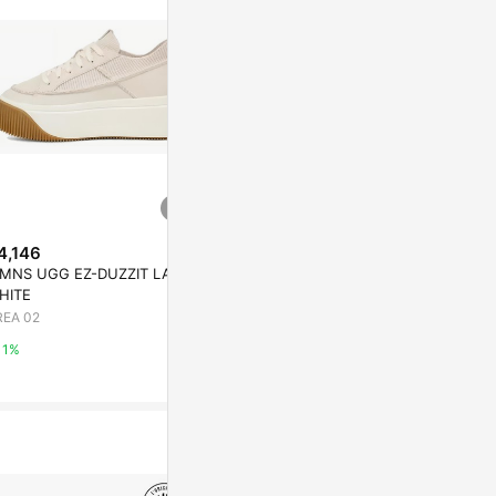
4,146
$4,896
降價
MNS UGG EZ-DUZZIT LACE
UGG CLASSIC ULTRA MINI PL
$1,790
(降$1
HITE
ATFORM BOOT SHADED CLOV
Rainier 厚
ER WOMEN
REA 02
AREA 02
CHARLES & K
1%
1%
5%