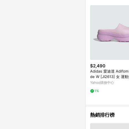
$2,490
Adidas 愛迪達 Adifom S
de W [JI2613] 女 
鞋 厚底 簡約 粉紅
Yahoo購物中心
1%
熱銷排行榜