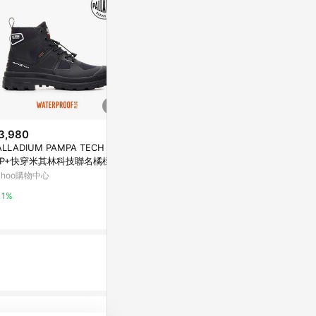
3,980
限時加碼
降價
ALLADIUM PAMPA TECH EXP
$7,200
$1,822
(降$4
P+快穿米其林科技聯名橘標防
女款小麥色Timberland® Premiu
法式炸街小短
靴-中性-黑
ahoo購物中心
m經典防水6吋靴|10361713
色粗跟靴子低
踝靴
Timberland
東森購物 ETMa
1%
8%
0.5%