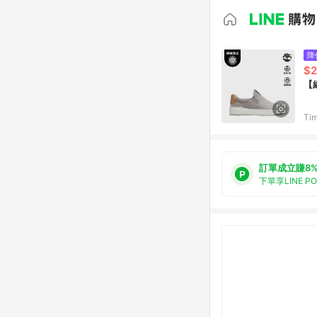
降
$2
【
Tim
訂單成立賺8
下單享LINE P