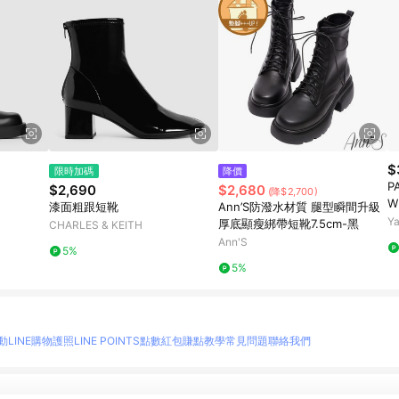
$
限時加碼
降價
P
$2,690
$2,680
(降$2,700)
W
漆面粗跟短靴
Ann’S防潑水材質 腿型瞬間升級
水
Y
厚底顯瘦綁帶短靴7.5cm-黑
CHARLES & KEITH
Ann'S
5%
5%
動
LINE購物護照
LINE POINTS點數紅包
賺點教學
常見問題
聯絡我們