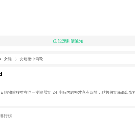
設定到價通知
女鞋
女短靴中筒靴
d
INE 購物前往並在同一瀏覽器於 24 小時內結帳才享有回饋，點數將於廠商出貨後
排行榜