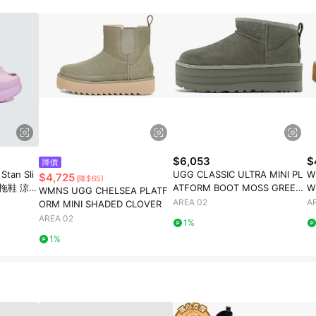
$6,053
$
降價
tan Sli
UGG CLASSIC ULTRA MINI PL
W
$4,725
(降$65)
運動拖鞋 涼拖
ATFORM BOOT MOSS GREEN
W
WMNS UGG CHELSEA PLATF
WOMEN
AREA 02
A
ORM MINI SHADED CLOVER
AREA 02
1%
1%