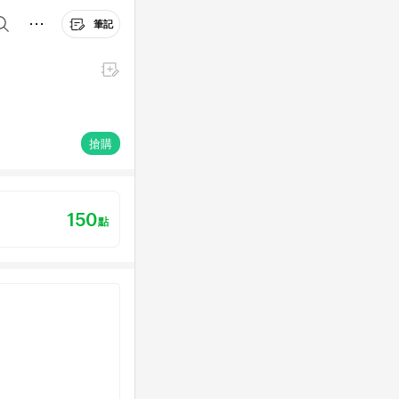
筆記
搶購
150
點