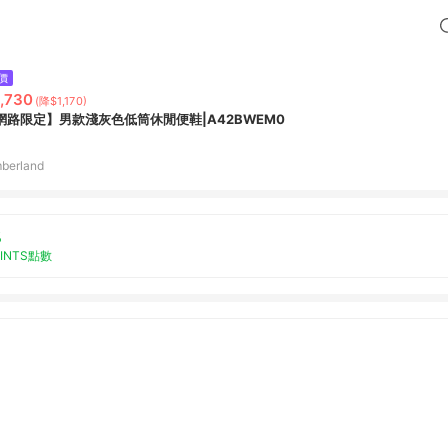
價
,730
(降$1,170)
網路限定】男款淺灰色低筒休閒便鞋|A42BWEM0
berland
%
OINTS點數