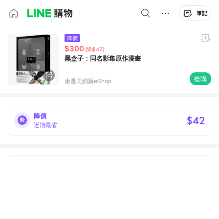
筆記
降價
$300
(降$42)
黑盒子：同名影集原作漫畫
搶購
康是美網購eShop
降價
$42
近期最省