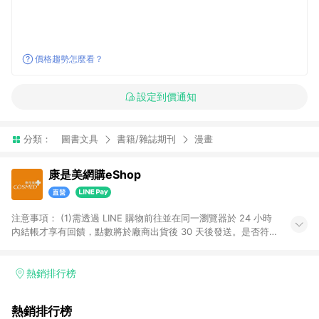
價格趨勢怎麼看？
設定到價通知
分類：
圖書文具
書籍/雜誌期刊
漫畫
康是美網購eShop
注意事項：​ (1)需透過 LINE 購物前往並在同一瀏覽器於 24 小時
內結帳才享有回饋，點數將於廠商出貨後 30 天後發送。​是否符
合回饋資格，依LINE購物系統紀錄為準。 (2)若使用康是美網購
APP下單，將無法獲得點數回饋。​ (3)以下品類商品均無回饋：​ -
黃金鑽飾/精品相關/3C數位(含周邊)/家電視聽/運動戶外/母嬰用
熱銷排行榜
品​ -統一時代百貨/夢時代部分商品​ -博客來商品及其他指定商品​
(4)符合LINE POINTS回饋資格之訂單及各商品之「LINE回
熱銷排行榜
饋%」，將於訂單成立後由「LINE購物通知」之官方帳號訊息通