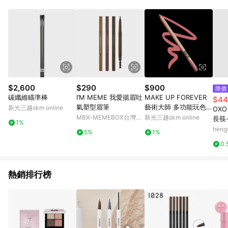
知。亦可於LINE購物網站或APP中的「我的訂單」頁面查詢，請
依LINE購物網站訂單成立通知為準。​​ (5)LINE購物設有「單一商
品最高回饋點數」機制 (部分時段開放「回饋無上限」)，以同一
訂單中同一商品不論件數計算，請依訂單成立當下LINE購物的回
饋機制為準。
$2,600
$290
$900
降價
碳纖維瞄準棒
I’M MEME 我愛揚眉吐
MAKE UP FOREVER
$44
氣塑型眉筆
藝術大師 多功能玩色彩
新光三越skm online
OX
妝筆 M
MBX-MEMEBOX台灣官
新光三越skm online
長筷
1%
方網站
hen
5%
1%
物
0.
熱銷排行榜