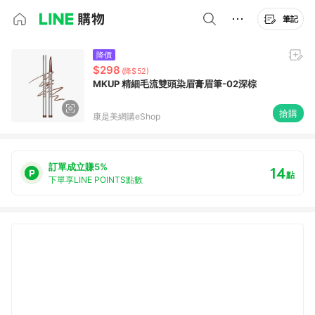
筆記
降價
$298
(降$52)
MKUP 精細毛流雙頭染眉膏眉筆-02深棕
搶購
康是美網購eShop
訂單成立賺5%
14
點
下單享LINE POINTS點數