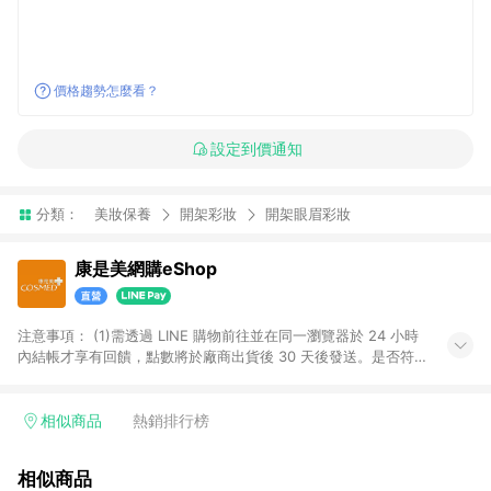
價格趨勢怎麼看？
設定到價通知
分類：
美妝保養
開架彩妝
開架眼眉彩妝
康是美網購eShop
注意事項：​ (1)需透過 LINE 購物前往並在同一瀏覽器於 24 小時
內結帳才享有回饋，點數將於廠商出貨後 30 天後發送。​是否符
合回饋資格，依LINE購物系統紀錄為準。 (2)若使用康是美網購
APP下單，將無法獲得點數回饋。​ (3)以下品類商品均無回饋：​ -
黃金鑽飾/精品相關/3C數位(含周邊)/家電視聽/運動戶外/母嬰用
相似商品
熱銷排行榜
品​ -統一時代百貨/夢時代部分商品​ -博客來商品及其他指定商品​
(4)符合LINE POINTS回饋資格之訂單及各商品之「LINE回
相似商品
饋%」，將於訂單成立後由「LINE購物通知」之官方帳號訊息通