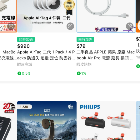
$
限時加碼
限時加碼
【
$990
$79
快
MacBo
Apple AirTag 二代 1 Pack / 4 P
二手良品 APPLE 蘋果 原廠 Mac
Y
fe3充電線
acks 防遺失 追蹤 定位 防丟器
book Air Pro 電源 延長 插頭 電
電指示｜編
蘋果原廠 福利品
源線 充電器 轉接器 延長線
蝦皮商城
蝦皮購物
0.5%
1%