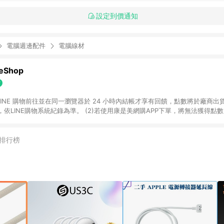
設定到價通知
電腦週邊配件
電腦線材
Shop
過 LINE 購物前往並在同一瀏覽器於 24 小時內結帳才享有回饋，點數將於廠商出貨
依LINE購物系統紀錄為準。 (2)若使用康是美網購APP下單，將無法獲得點數回饋
黃金鑽飾/精品相關/3C數位(含周邊)/家電視聽/運動戶外/母嬰用品​ -統一時代
指定商品​ (4)符合LINE POINTS回饋資格之訂單及各商品之「LINE回饋%」
官方帳號訊息通知。亦可於LINE購物網站或APP中的「我的訂單」頁面查詢，請依
排行榜
(5)LINE購物設有「單一商品最高回饋點數」機制 (部分時段開放「回饋無上限
請依訂單成立當下LINE購物的回饋機制為準。