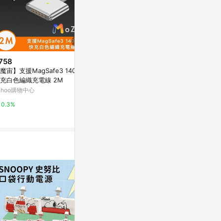
758
$950
$1,790
魔宙】支援MagSafe3 140W
(副廠) APPLE 18.5V 4.6A 85W
Apple原廠 M
充白色編織充電線 2M
舊款 牙刷頭 變壓器 MA895LL/A
(MGDM4TA/
MA896LL/A MA357LL/A MA93
ahoo購物中心
Yahoo購物中心
Yahoo購物中
8LL MA895 MA463LL/A MA46
0.3%
0.3%
0%
3LL/A