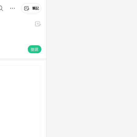
筆記
搶購