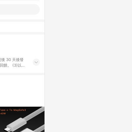
後 30 天後發
。​ (3)以下
百貨/夢時代部分商
，將於訂單成立後由
LINE購物網站
」)，以同一訂單中