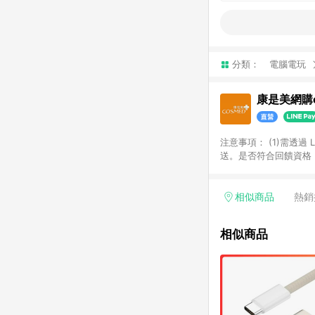
分類：
電腦電玩
康是美網購e
注意事項：​ (1)需透
送。​是否符合回饋資格，
品類商品均無回饋：​ -
品​ -博客來商品及其他
「LINE購物通知」之
相似商品
熱銷
訂單成立通知為準。​​ 
同一商品不論件數計算，
相似商品