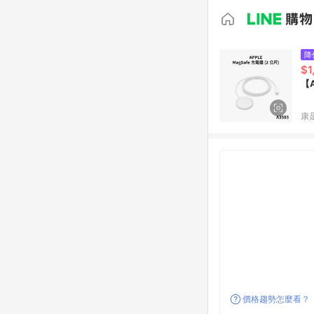
降
$1
【A
康
價格趨勢怎麼看？