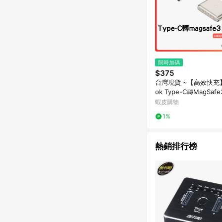
限時加碼
$375
台灣現貨 ~【高效快充】
ok Type-C轉MagSa
｜140W支援｜LED充
蝦皮購物
織耐用線
1%
熱銷排行榜