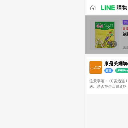
降
$
啟
康
康是美網購e
注意事項：​ (1)需透
送。​是否符合回饋資格，
品類商品均無回饋：​ -
品​ -博客來商品及其他
「LINE購物通知」之
訂單成立通知為準。​​ 
同一商品不論件數計算，