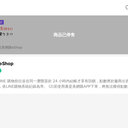
價
35
(降$4)
蒙ㄅㄆㄇ
商品已停售
是美網購eShop
Shop
過 LINE 購物前往並在同一瀏覽器於 24 小時內結帳才享有回饋，點數將於廠商出貨
依LINE購物系統紀錄為準。 (2)若使用康是美網購APP下單，將無法獲得點數回饋
黃金鑽飾/精品相關/3C數位(含周邊)/家電視聽/運動戶外/母嬰用品​ -統一時代
指定商品​ (4)符合LINE POINTS回饋資格之訂單及各商品之「LINE回饋%」
官方帳號訊息通知。亦可於LINE購物網站或APP中的「我的訂單」頁面查詢，請依
(5)LINE購物設有「單一商品最高回饋點數」機制 (部分時段開放「回饋無上限
請依訂單成立當下LINE購物的回饋機制為準。