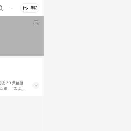
筆記
後 30 天後發
。​ (3)以下
百貨/夢時代部分商
，將於訂單成立後由
LINE購物網站
」)，以同一訂單中