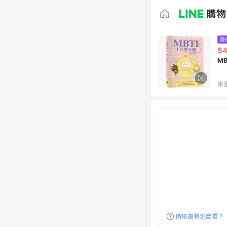
降
$
M
康
價格趨勢怎麼看？