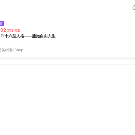
價
402
(降$108)
BTI十六型人格——擁抱自由人生
是美網購eShop