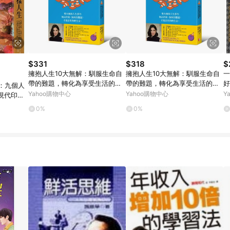
$331
$318
$
擁抱人生10大無解：馴服生命自
擁抱人生10大無解：馴服生命自
一
帶的難題，轉化為享受生活的智
帶的難題，轉化為享受生活的智
好
)：九個人
慧
慧[二手書_近全新]
Yahoo購物中心
Yahoo購物中心
Y
現代印度
仰的尊嚴
0%
0%