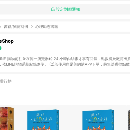
設定到價通知
書籍/雜誌期刊
心理勵志書籍
Shop
過 LINE 購物前往並在同一瀏覽器於 24 小時內結帳才享有回饋，點數將於廠商出貨
依LINE購物系統紀錄為準。 (2)若使用康是美網購APP下單，將無法獲得點數回饋
黃金鑽飾/精品相關/3C數位(含周邊)/家電視聽/運動戶外/母嬰用品​ -統一時代
指定商品​ (4)符合LINE POINTS回饋資格之訂單及各商品之「LINE回饋%」
官方帳號訊息通知。亦可於LINE購物網站或APP中的「我的訂單」頁面查詢，請依
排行榜
(5)LINE購物設有「單一商品最高回饋點數」機制 (部分時段開放「回饋無上限
請依訂單成立當下LINE購物的回饋機制為準。