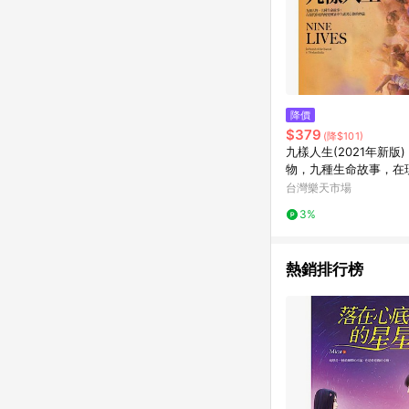
降價
$379
(降$101)
九樣人生(2021年新版
物，九種生命故事，在
的蛻變風暴中守護著信
台灣樂天市場
【城邦讀書花園】
3%
熱銷排行榜