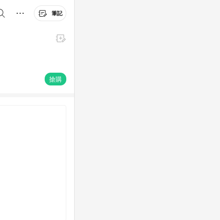
筆記
搶購