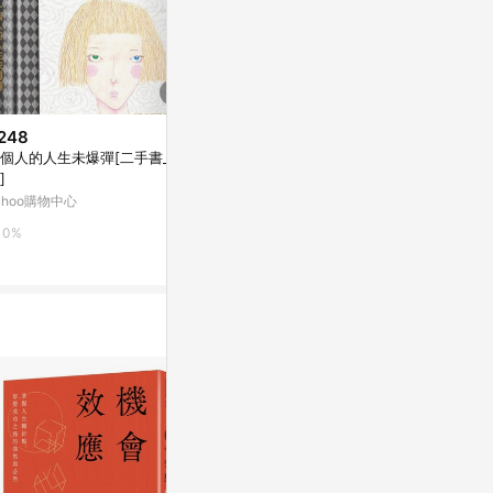
248
$513
$151
個人的人生未爆彈[二手書_良
一個人的人生未爆彈[二手書_近
人生有限，生
]
全新]
要的人身上：
頓術，帶你重
ahoo購物中心
Yahoo購物中心
Yahoo購物中
新]
0%
0%
0%