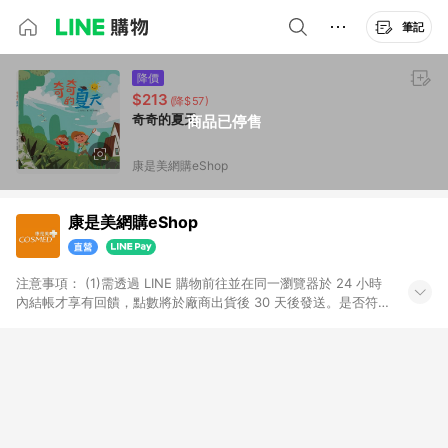
筆記
降價
$213
(降$57)
奇奇的夏天
商品已停售
康是美網購eShop
康是美網購eShop
注意事項：​ (1)需透過 LINE 購物前往並在同一瀏覽器於 24 小時
內結帳才享有回饋，點數將於廠商出貨後 30 天後發送。​是否符
合回饋資格，依LINE購物系統紀錄為準。 (2)若使用康是美網購
APP下單，將無法獲得點數回饋。​ (3)以下品類商品均無回饋：​ -
黃金鑽飾/精品相關/3C數位(含周邊)/家電視聽/運動戶外/母嬰用
品​ -統一時代百貨/夢時代部分商品​ -博客來商品及其他指定商品​
(4)符合LINE POINTS回饋資格之訂單及各商品之「LINE回
饋%」，將於訂單成立後由「LINE購物通知」之官方帳號訊息通
知。亦可於LINE購物網站或APP中的「我的訂單」頁面查詢，請