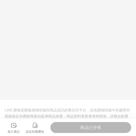
依LINE購物網站訂單成立通知為準。​​ (5)LINE購物設有「單一商
品最高回饋點數」機制 (部分時段開放「回饋無上限」)，以同一
訂單中同一商品不論件數計算，請依訂單成立當下LINE購物的回
饋機制為準。
LINE 購物是匯集購物情報與商品資訊的整合性平台，並依購物情報中的趨勢與
風格做合作網路商家的延伸商品推薦，商品資料更新會有時間差，請務必點擊
商品至各合作網路商家，確認現售價與購物條件，一切資訊以合作廠商網頁為
商品已停售
準。
加入筆記
設定到價通知