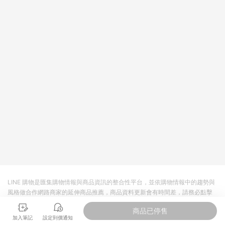
LINE 購物是匯集購物情報與商品資訊的整合性平台，並依購物情報中的趨勢與
風格做合作網路商家的延伸商品推薦，商品資料更新會有時間差，請務必點擊
商品至各合作網路商家，確認現售價與購物條件，一切資訊以合作廠商網頁為
商品已停售
準。
加入筆記
設定到價通知