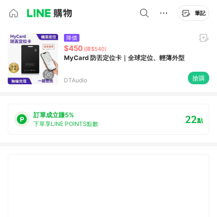
筆記
降價
$450
(降$540)
MyCard 防丟定位卡｜全球定位、輕薄外型
搶購
DTAudio
訂單成立賺5%
22
點
下單享LINE POINTS點數