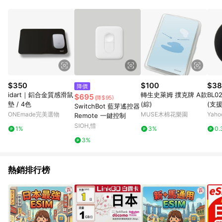
$350
$100
$38
降價
idart｜鋁合金質感滑鼠
轉生史萊姆 撲克牌 A款
BL
$695
(降$95)
墊 / 4色
(綜)
(支
SwitchBot 藍芽遙控器
ONEmade完美選物
MUSE木棉花樂園
Yah
Remote 一鍵控制
SIOH,惜
1%
3%
0.
3%
熱銷排行榜