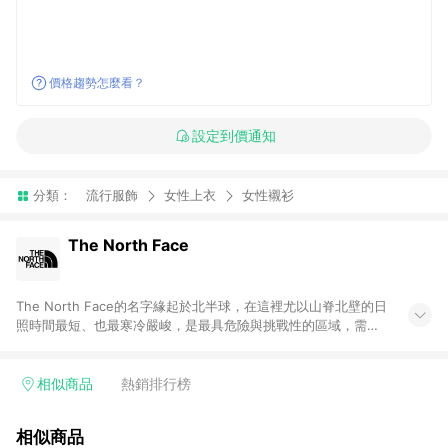
價格趨勢怎麼看？
設定到價通知
分類：
流行服飾
女性上衣
女性襯衫
The North Face
The North Face的名字緣起於北半球，在這裡尤以山脊北壁的日
照時間最短、也最寒冷嚴峻，是最具危險與挑戰性的區域，需要
較好的技巧與絕佳的裝備來克服，而真正的登山愛好者總能無所
畏懼、迎難而上，這正是品牌被命名為The North Face的原因，
“探索永不停止Never Stop Exploring”也成為品牌永恆的精神口
相似商品
熱銷排行榜
號。 The North Face自1966年由兩位熱愛登山的年輕登山者在
美西舊金山創立至今50年，始終以最先進的技術投入設計，生產
相似商品
專業戶外服飾與配備。在全球市場上，The North Face永遠都是