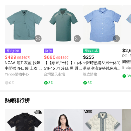
成功登頂者、世界性探險隊、極限運動選手、極地探險家的首
選，品牌在1976年便成立了品質控制實驗室，專門用於材料測
試，研發適合不同戶外環境、滿足各類需求的材質及面料；並且
每一件產品都需要經過嚴格的運動員實地測試、精進設計，至
今，The North Face代表著的不僅只是優良的裝備，更是人們走
出戶外或是從事惡劣苛刻的戶外探險時的最佳夥伴。 憑藉對戶外
運動的熱愛和極致的探索精神，The North Face不斷追求設計與
性能的極限，透過不斷的科技創新，提供更舒適安全的戶外裝
備，讓每一位生命中充滿理想、熱血的探險家與戶外愛好者，盡
$2,
歷史低價
降價
限時加碼
情的挑戰自我的極限；歷經跨越五十年的傳承發展，The North
POL
$499
$690
$255
(降$607)
(降$690)
Face探索故事仍在續寫。
閒襯
NCAA 短T 灰藍 拉鍊
【【蘋果戶外】】山林
✨限時熱購🎈男士休閒
Bra
半開襟 多口袋 上衣 中
51P45 71 冷綠 男 透氣
男款潮流穿搭純色商務
性 7325149181
排汗上衣 有領排汗衣 p
休閒口袋夏季短袖襯衫
Yahoo購物中心
台灣樂天市場
蝦皮購物
3
olo衫 透氣超彈性涼爽
薄款2026襯衣
0%
3%
6%
吸濕快乾 春夏 Mount
neer
熱銷排行榜