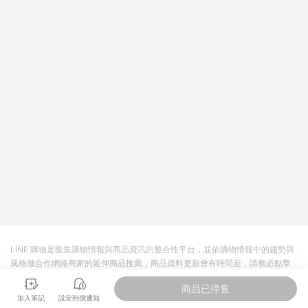
LINE 購物是匯集購物情報與商品資訊的整合性平台，並依購物情報中的趨勢與
風格做合作網路商家的延伸商品推薦，商品資料更新會有時間差，請務必點擊
商品至各合作網路商家，確認現售價與購物條件，一切資訊以合作廠商網頁為
商品已停售
準。
加入筆記
設定到價通知