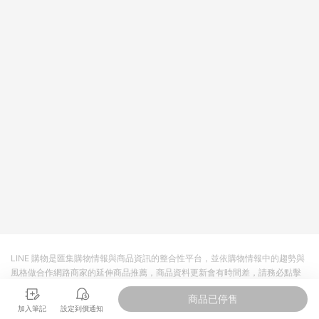
LINE 購物是匯集購物情報與商品資訊的整合性平台，並依購物情報中的趨勢與
風格做合作網路商家的延伸商品推薦，商品資料更新會有時間差，請務必點擊
商品至各合作網路商家，確認現售價與購物條件，一切資訊以合作廠商網頁為
商品已停售
準。
加入筆記
設定到價通知