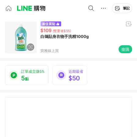
筆記
$109
(雙重省$55)
白鴿貼身衣物手洗精1000g
搶購
寶雅線上買
訂單成立賺5%
近期最省
5
$50
點