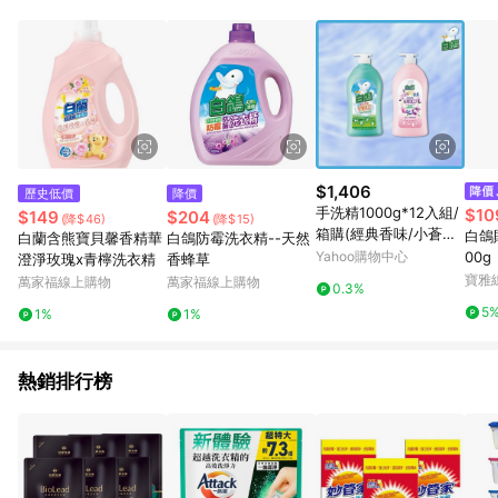
$1,406
歷史低價
降價
手洗精1000g*12入組/
$10
$149
$204
(降$46)
(降$15)
箱購(經典香味/小蒼蘭
白鴿
白蘭含熊寶貝馨香精華
白鴿防霉洗衣精--天然
香 2款任選)
Yahoo購物中心
00g
澄淨玫瑰x青檸洗衣精
香蜂草
寶雅
萬家福線上購物
萬家福線上購物
0.3%
5
1%
1%
熱銷排行榜