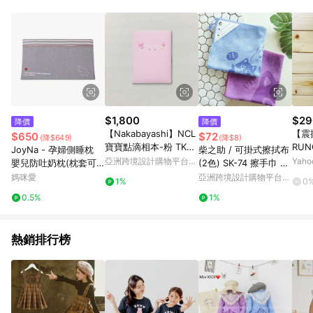
$1,800
$29
降價
降價
【Nakabayashi】NCL
【震
$650
$72
(降$649)
(降$8)
寶寶點滴相本-粉 TKB-
RUN
JoyNa - 孕婦側睡枕
柴之助 / 可掛式擦拭布
280B(原廠正貨)
猴~日
亞洲跨境設計購物平台
Yah
嬰兒防吐奶枕(枕套可
(2色) SK-74 擦手巾 抹
淘氣猴
Pinkoi
拆洗)-灰色小象 (58*3
布
媽咪愛
亞洲跨境設計購物平台
1%
0
5*7cm)
Pinkoi
0.5%
1%
熱銷排行榜