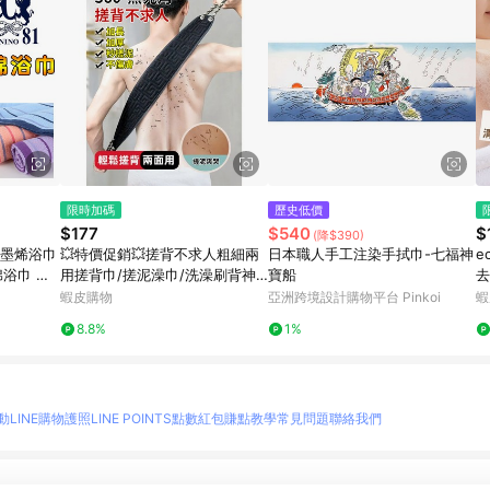
限時加碼
歷史低價
$177
$540
$
(降$390)
石墨烯浴巾
💥特價促銷💥搓背不求人粗細兩
日本職人手工注染手拭巾-七福神
e
棉浴巾 緞
用搓背巾/搓泥澡巾/洗澡刷背神
寶船
去
巾 雙鶴
器/韓式驢皮搓背巾/強力下泥搓
背
蝦皮購物
亞洲跨境設計購物平台 Pinkoi
蝦
背
刷
8.8%
1%
動
LINE購物護照
LINE POINTS點數紅包
賺點教學
常見問題
聯絡我們