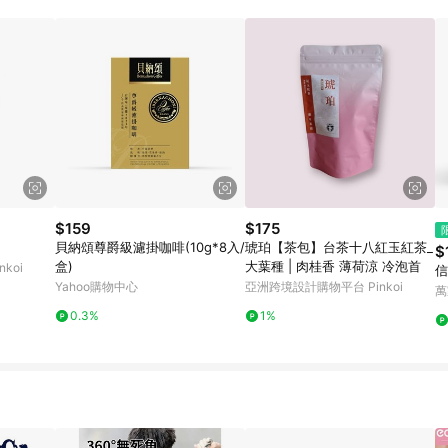
$159
$175
貝納頌尊爵級濾掛咖啡(10g*8入/
琥珀【茶包】台茶十八紅玉紅茶_
$
盒)
大葉種 | 肉桂香 薄荷涼 冷泡首
koi
信
Yahoo購物中心
亞洲跨境設計購物平台 Pinkoi
萬
0.3%
1%