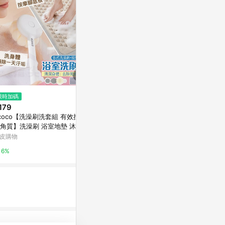
$780
限時加碼
降價
日本 HARTW
179
$157
(降$42)
容棉紗 方巾 窄
coco【洗澡刷洗套組 有效按摩
3M雙效美肌刷背巾
版浴巾-藕粉
Marais 瑪黑家
角質】洗澡刷 浴室地墊 沐浴刷
寶雅線上買
刷 長柄刷 沐浴球 搓澡刷 搓泥
皮購物
0.5%
0.5%
 洗腳刷 止滑墊
6%