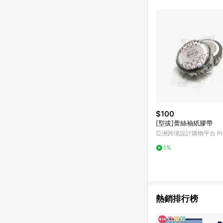
$100
[型拔]蕾絲袖紙膠帶
亞洲跨境設計購物平台 Pin
1%
熱銷排行榜