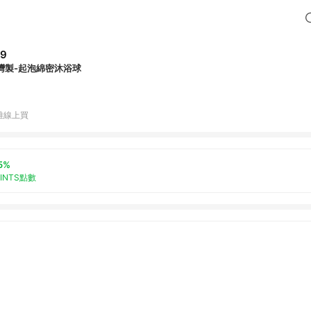
59
灣製-起泡綿密沐浴球
雅線上買
5%
OINTS點數