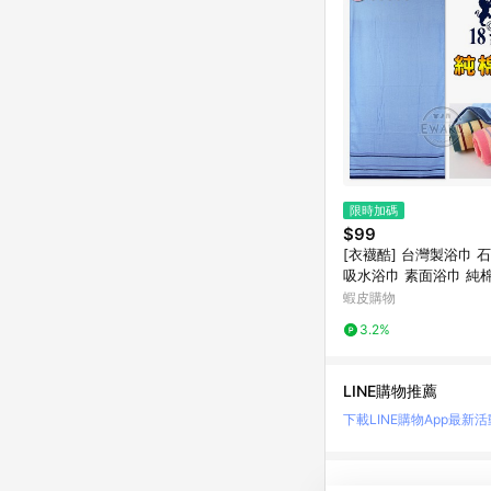
限時加碼
$99
[衣襪酷] 台灣製浴巾 
吸水浴巾 素面浴巾 純
檔浴巾 膠原蛋白紗浴
蝦皮購物
3.2%
LINE購物推薦
下載LINE購物App
最新活