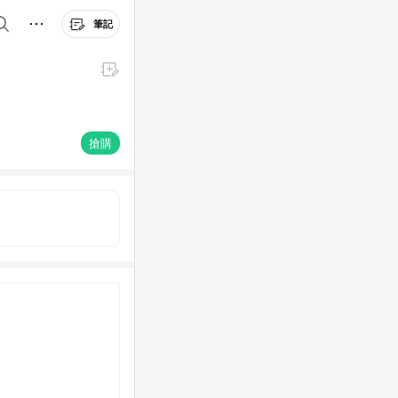
筆記
搶購