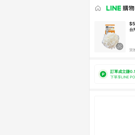
$
台
寶
訂單成立賺0.
下單享LINE P