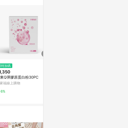
$430
$39
限時加碼
【茶敬茶】貴妃烏龍-荔枝烏龍(1
Strawma
1,350
0入/盒)
寶雅線上買
東Q彈膠原蛋白粉30PC
LINE禮物
家福線上購物
0.5%
6%