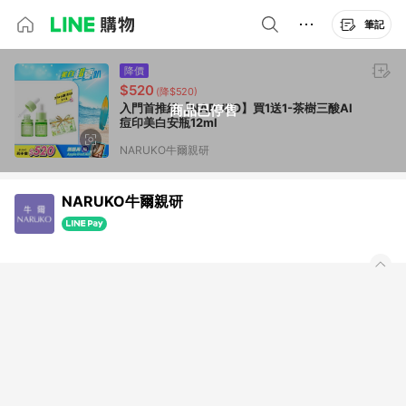
筆記
降價
$520
(降$520)
入門首推組【NARUKO】買1送1-茶樹三酸AI
商品已停售
痘印美白安瓶12ml
NARUKO牛爾親研
NARUKO牛爾親研