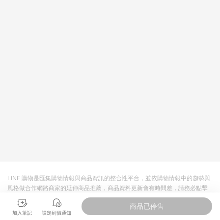
LINE 購物是匯集購物情報與商品資訊的整合性平台，並依購物情報中的趨勢與
風格做合作網路商家的延伸商品推薦，商品資料更新會有時間差，請務必點擊
商品至各合作網路商家，確認現售價與購物條件，一切資訊以合作廠商網頁為
商品已停售
準。
加入筆記
設定到價通知