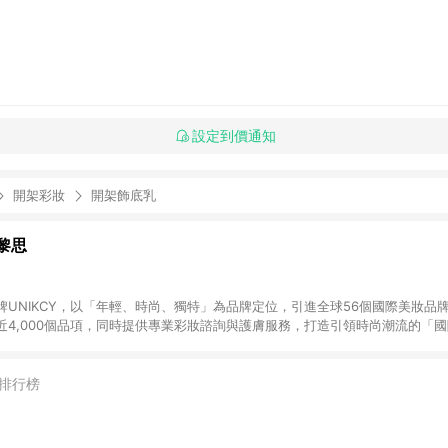
設定到價通知
開架彩妝
開架飾底乳
優黎思
牌UNIKCY，以「年輕、時尚、獨特」為品牌定位，引進全球56個國際美妝品
近4,000個品項，同時提供專業彩妝諮詢與護膚服務，打造引領時尚潮流的「
p下單，不符合LINE購物贈點資格。
排行榜