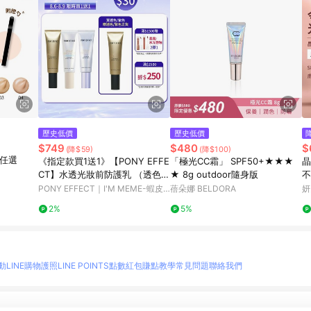
歷史低價
歷史低價
$749
$480
$
(降$59)
(降$100)
款任選
《指定款買1送1》【PONY EFFE
「極光CC霜」 SPF50+★★★
晶
CT】水透光妝前防護乳 （透色/
★ 8g outdoor隨身版
不
紫色/膚色）◆高防曬 清爽校正
慕的光
PONY EFFECT｜I'M MEME-蝦皮
蓓朵娜 BELDORA
妍
膚色 妝前乳隔離乳
點
官方旗艦店
2%
5%
動
LINE購物護照
LINE POINTS點數紅包
賺點教學
常見問題
聯絡我們