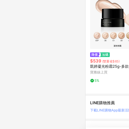
$539
(雙重省$65)
凱婷凝光粉霜25g-多
寶雅線上買
5%
LINE購物推薦
下載LINE購物App
最新活