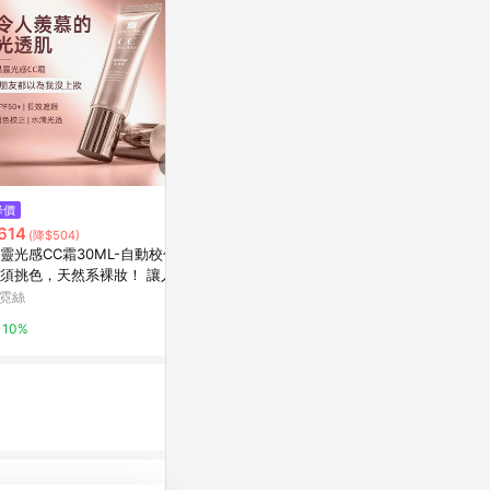
降價
降價
降價
614
$578
$503
(降$504)
(降$102)
(降$615
靈光感CC霜30ML-自動校色，
MKUP賴床美白素顏霜30ML
【福利品專區
須挑色，天然系裸妝！ 讓人羨
ML-自動校
寶雅線上買
透肌 注意：買1送1組合請
系裸妝！ 讓
霓絲
妍霓絲
5%
選1入規格中之【限定組】下單
下單即代表您
10%
10%
效期，購買後