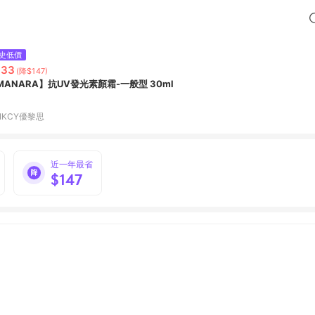
史低價
833
(降$147)
MANARA】抗UV發光素顏霜-一般型 30ml
IKCY優黎思
近一年最省
$147