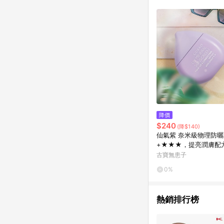
降價
$240
(降$140)
仙氣紫 奈米級物理防曬乳
+★★★，提亮潤膚配方
（一瓶）（任選三件85
古寶無患子
0%
熱銷排行榜