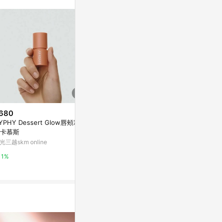
680
$420
$680
YPHY Dessert Glow唇頰霜
PERIPERA 花瓣絲絨霧面唇膏-10
HYPHY Des
卡慕斯
花瓣奶茶棕
粉紅糖霜
光三越skm online
beauty STAGE 美麗台
新光三越skm on
1%
1%
1%