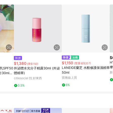
$
降價
H
$1,150
$1,380
(雙重省$207)
(降$150)
摩
LANEIGE蘭芝 水酷修護保濕精華
SPF50
外泌體水光分子精露30ml (外泌
50ml
新
30ml
體精華)
折）
寶雅線上買
citiesocial 找 好東西
5%
0.5%