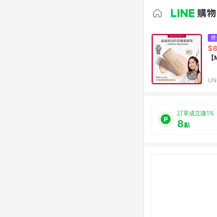
歷
$
【
UN
訂單成立賺1%
8
點