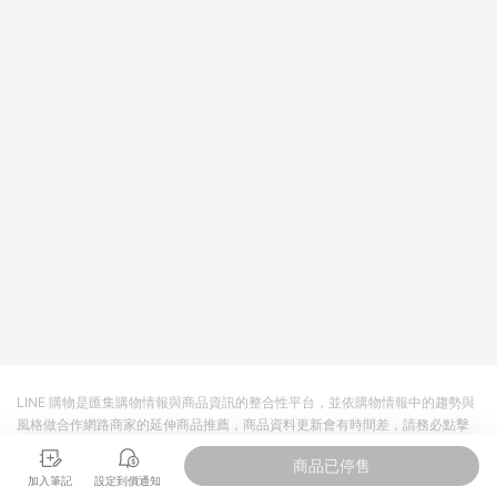
LINE 購物是匯集購物情報與商品資訊的整合性平台，並依購物情報中的趨勢與
風格做合作網路商家的延伸商品推薦，商品資料更新會有時間差，請務必點擊
商品至各合作網路商家，確認現售價與購物條件，一切資訊以合作廠商網頁為
商品已停售
準。
加入筆記
設定到價通知