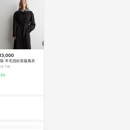
13,000
歷史低價
歷史低價
裝 羊毛混紡長版風衣
$948
$194
(降$236)
(降$27)
OS TW
沖鋒衣男女外套三合一戶外冬季
1643清倉特
加絨加厚風衣可拆卸防水保暖登
秋大碼翻領涂
5%
山服
上衣
東森購物 ETMall
東森購物 ETMa
0.5%
0.5%