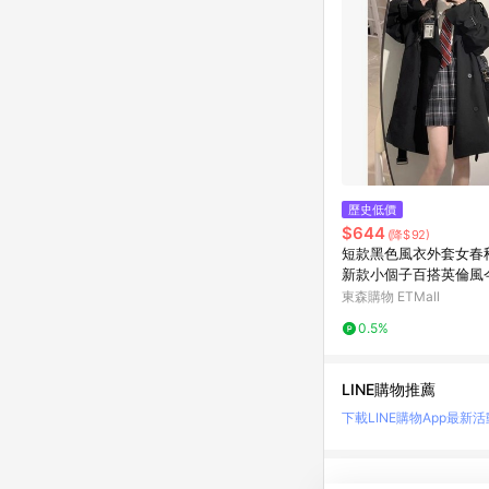
歷史低價
$644
(降$92)
短款黑色風衣外套女春秋
新款小個子百搭英倫風
大衣
東森購物 ETMall
0.5%
LINE購物推薦
下載LINE購物App
最新活