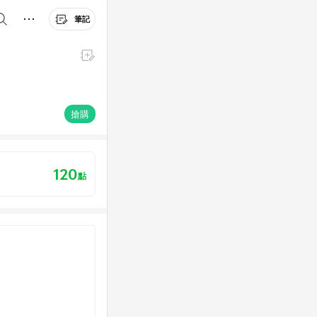
筆記
搶購
120
點