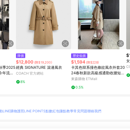
$
降價
歷史低價
女
$12,800
$1,594
(降$19,200)
(降$228)
C
季2025
經典 SIGNATURE 滾邊風衣
卡其色韓系撞色條紋風衣外套20
今年流行
24春秋新款高級感通勤收腰短款
COACH 官方網站
大衣
東森購物 ETMall
8%
0.5%
動
LINE購物護照
LINE POINTS點數紅包
賺點教學
常見問題
聯絡我們