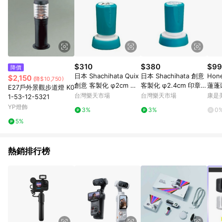
$310
$380
$99
降價
日本 Shachihata Quix
日本 Shachihata 創意
Hon
$2,150
(降$10,750)
創意 客製化 φ2cm 印
客製化 φ2.4cm 印章 /
蓮蓬
E27戶外景觀步道燈 K0
章 /個 Q34【APP滿額
個 Q38
HHS
台灣樂天市場
台灣樂天市場
康是美
1-53-12-5321
下單10%點數(單一帳號
YP燈飾
3%
3%
0
最高1000點)】8/31止
5%
熱銷排行榜