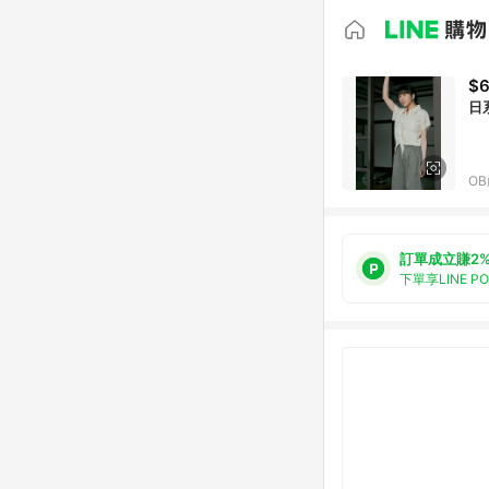
$
日
O
訂單成立賺2
下單享LINE P