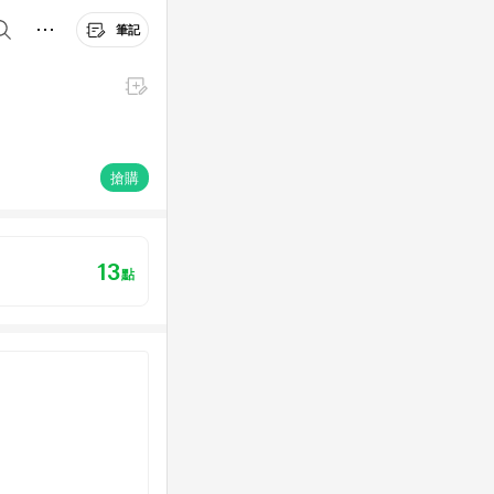
筆記
搶購
13
點