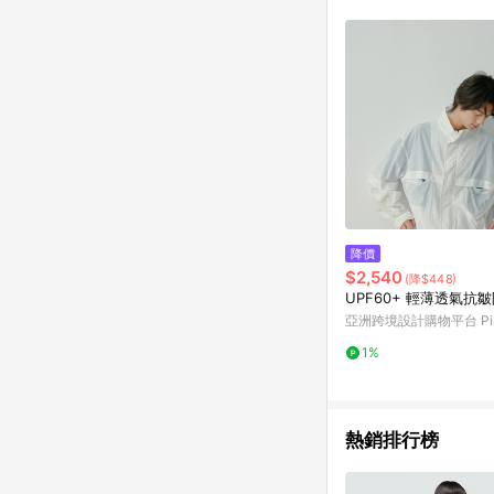
降價
$2,540
(降$448)
UPF60+ 輕薄透氣抗
亞洲跨境設計購物平台 Pin
1%
熱銷排行榜