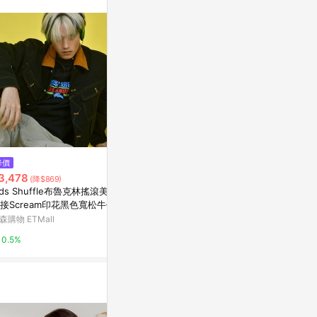
$1,680
$6,860
降價
石- 起始 項鍊 Stone - Originat
紫色蕾絲拼圖
3,478
(降$869)
e Necklace
亞洲跨境設計購物
ids Shuffle布魯克林搖滾美式
亞洲跨境設計購物平台 Pinkoi
接Scream印花黑色寬松牛仔夾
1%
森購物 ETMall
1%
0.5%