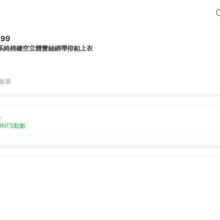
699
系純棉鏤空立體蕾絲綁帶排釦上衣
B嚴選
%
OINTS點數