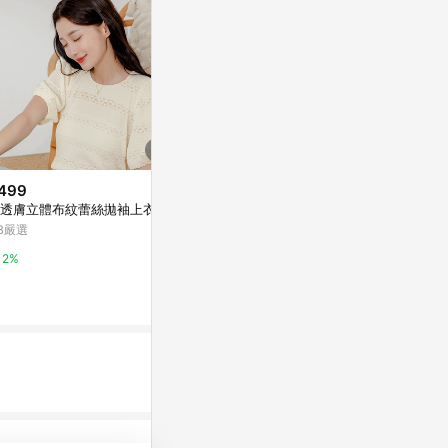
499
$499
降價
透膚立體布紋蕾絲拋袖上衣
V領直條紋拼
$1,180
(降$200)
B嚴選
OB嚴選
法式黑白經典條紋短袖上衣 ️熱銷
NO.1搶手貨 ️
2%
2%
Hi Sisters
2%