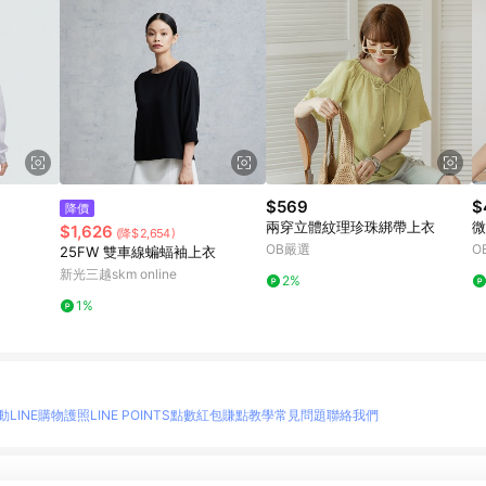
$569
$
降價
兩穿立體紋理珍珠綁帶上衣
微
$1,626
(降$2,654)
OB嚴選
O
25FW 雙車線蝙蝠袖上衣
新光三越skm online
2%
1%
動
LINE購物護照
LINE POINTS點數紅包
賺點教學
常見問題
聯絡我們