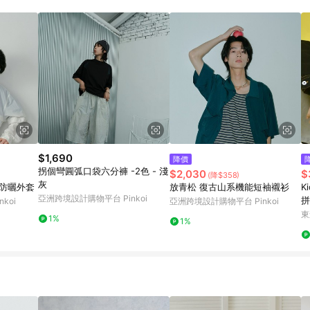
$1,690
降價
拐個彎圓弧口袋六分褲 -2色 - 淺
$2,030
$
(降$358)
灰
皺防曬外套
放青松 復古山系機能短袖襯衫
K
亞洲跨境設計購物平台 Pinkoi
拼
koi
亞洲跨境設計購物平台 Pinkoi
克
東
1%
1%