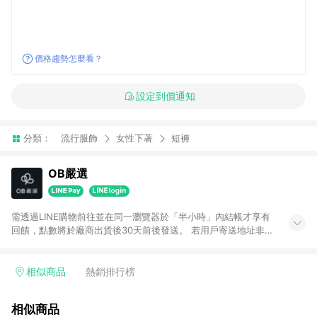
價格趨勢怎麼看？
設定到價通知
分類：
流行服飾
女性下著
短褲
OB嚴選
需透過LINE購物前往並在同一瀏覽器於「半小時」內結帳才享有
回饋，點數將於廠商出貨後30天前後發送。 若用戶寄送地址非台
灣地區，將不符合贈點資格。 預購商品贈點日期依實際出貨日為
主。
相似商品
熱銷排行榜
相似商品