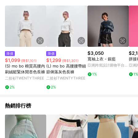
$3,050
$2,
降價
降價
寬袖上衣 - 銀藍
拼接
$1,099
$1,299
(降$1,101)
(降$1,301)
亞洲跨境設計購物平台
亞洲
(S) mo bo 棉質高腰內
(L) mo bo 高腰腰帶細
Pinkoi
Pinko
刷絨鬆緊休閒杏色長褲
節俐落灰色長褲
1%
1
二拾衫TWENTYTHREE
二拾衫TWENTYTHREE
2%
2%
熱銷排行榜