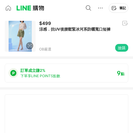
筆記
$499
涼感．抗UV後腰鬆緊冰河系防曬寬口短褲
搶購
OB嚴選
訂單成立賺2%
9
點
下單享LINE POINTS點數