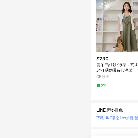
$780
雲朵自訂款-涼感．抗U
冰河系防曬背心洋裝
OB嚴選
2%
LINE購物推薦
下載LINE購物App
最新活