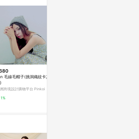
680
$3,480
$4,680
an 毛線毛帽子(挑洞織紋卡其
Spear 多穿法裸背上衣
FLORA蕾絲兩穿
)
半袖 輕婚紗
亞洲跨境設計購物平台 Pinkoi
洲跨境設計購物平台 Pinkoi
亞洲跨境設計購物
1%
1%
1%