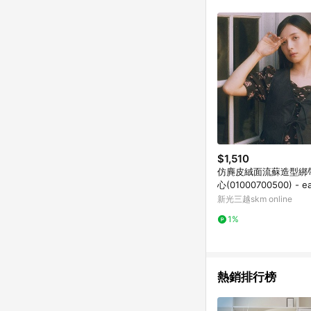
$1,510
仿麂皮絨面流蘇造型綁
心(01000700500) - ea
c&ecology
新光三越skm online
1%
熱銷排行榜