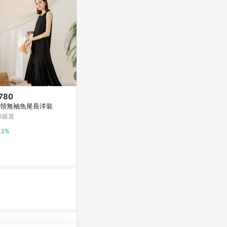
780
$699
降價
領無袖魚尾長洋裝
懶人不易皺．
$630
(降$130)
洋裝
B嚴選
初色 純色簡約寬鬆舒適休閒圓領
OB嚴選
無袖連衣裙連身洋裝長洋裝-共2
2%
色-35158(L-2XL可選)
Yahoo購物中心
2%
1%