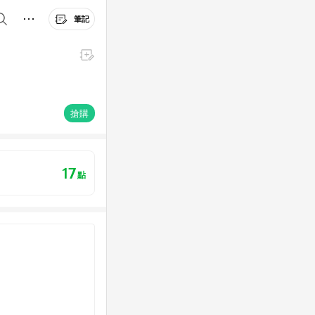
筆記
搶購
17
點