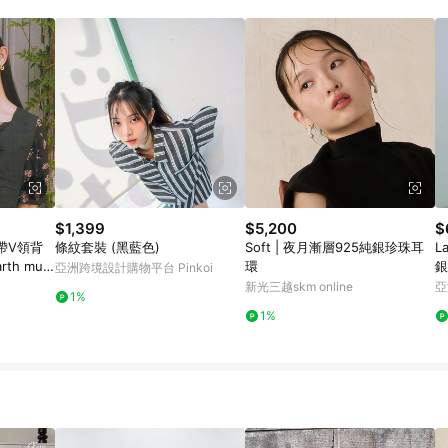
$1,399
$5,200
$
帶V領背
條紋套裝 (黑藍色)
Soft | 夜月漸層925純銀珍珠耳
L
rth musi
環
銀
亞洲跨境設計購物平台 Pinkoi
新光三越skm online
亞
1%
1%