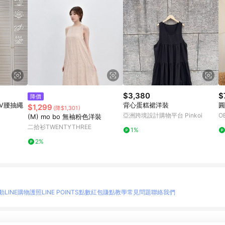
$3,380
$
降價
V腰抽繩
背心蛋糕裙洋裝
圓
$1,299
(降$1,301)
亞洲跨境設計購物平台 Pinkoi
O
(M) mo bo 無袖粉色洋裝
二拾衫TWENTYTHREE
1%
2%
動
LINE購物護照
LINE POINTS點數紅包
賺點教學
常見問題
聯絡我們