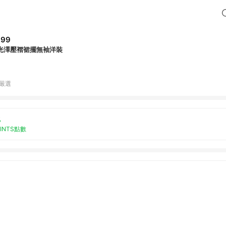
899
光澤壓褶裙擺無袖洋裝
B嚴選
%
OINTS點數