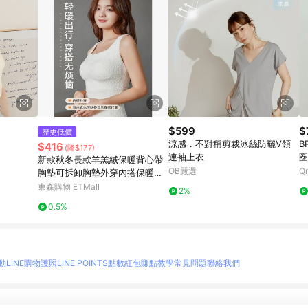
$599
$
歷史低價
涼感．不對稱剪裁冰絲防曬V領
B
$416
(降$177)
連袖上衣
圈
新款秋冬長款羊羔絨保暖背心帶
OB嚴選
Q
胸墊可拆卸胸墊外穿內搭保暖內
衣女
東森購物 ETMall
2%
0.5%
動
LINE購物護照
LINE POINTS點數紅包
賺點教學
常見問題
聯絡我們