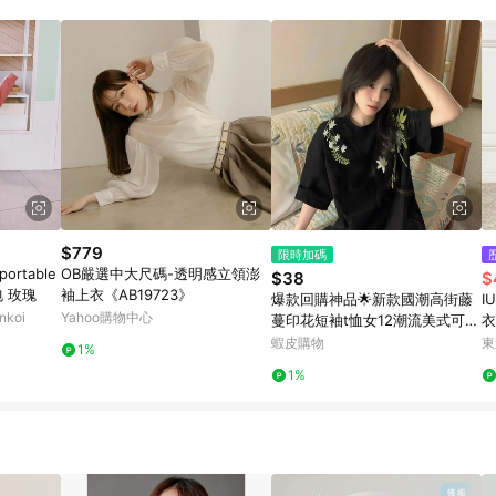
$779
限時加碼
ortable
OB嚴選中大尺碼-透明感立領澎
$38
$
包 玫瑰
袖上衣《AB19723》
爆款回購神品🌟新款國潮高街藤
I
koi
Yahoo購物中心
蔓印花短袖t恤女12潮流美式可愛
衣
百搭情侶上衣甜美6O
套
蝦皮購物
東
1%
1%