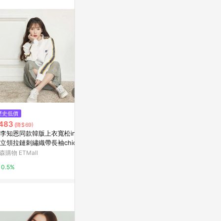
歷史低價
限時加碼
限時加碼
483
$809
$857
(降$69)
U李知恩同款韓版上衣寬松ins衛
美式復古貼布刺繡連帽衛衣女春
國潮牌復古刺
立領拉鏈刺繡織帶長袖chic外
秋高級感休閒寬鬆百搭潮牌外套
衣女男春秋薄款
上衣
森購物 ETMall
蝦皮購物
蝦皮購物
0.5%
3.6%
2.4%