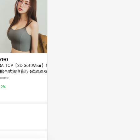
790
$980
$550
RA TOP【3D SoftWear】無鋼
[ Ananas自訂款] 斜肩抽繩短版
拋袖不易皺圓
貼合式無痕背心 ​(軟綿綿灰)
上衣
OB嚴選
momo
新光三越skm online
2%
2%
1%