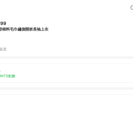
499
節棉料毛巾繡側開衩長袖上衣
B嚴選
%
OINTS點數