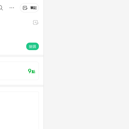
筆記
搶購
9
點