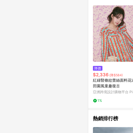
降價
$2,336
(降$584)
紅綠豎條紋蕾絲面料花
田園風童趣復古
亞洲跨境設計購物平台 Pin
1%
熱銷排行榜