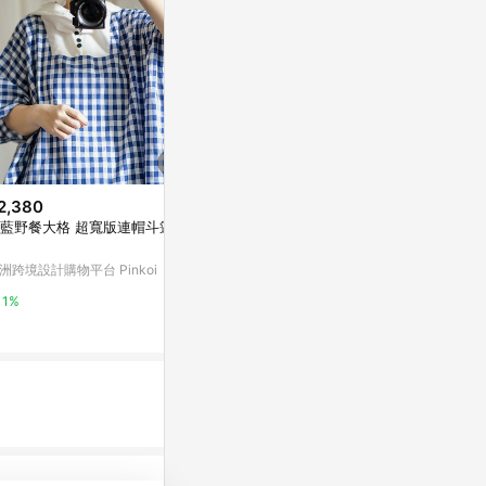
2,380
降價
降價
藍野餐大格 超寬版連帽斗篷上
$899
$2,190
(降$600)
(降$2,
Gap Logo 寵物連帽上衣
Roots女裝- 
洲跨境設計購物平台 Pinkoi
衣 (黑)
Gap
Roots台灣官
1%
2%
1%