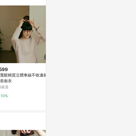
599
限時加碼
降價
寬鬆棉質立體車線不收邊前短
$713
$3,568
(降$8
長衛衣
衛衣 連帽衛衣 女裝 大學t 上衣
淺粉色波點小
B嚴選
百搭 美式復古拼色圓領衛衣寬鬆
童趣
休閒時尚百搭洋氣加絨加厚上衣
蝦皮購物
亞洲跨境設計購物
10%
秋冬季
4%
1%