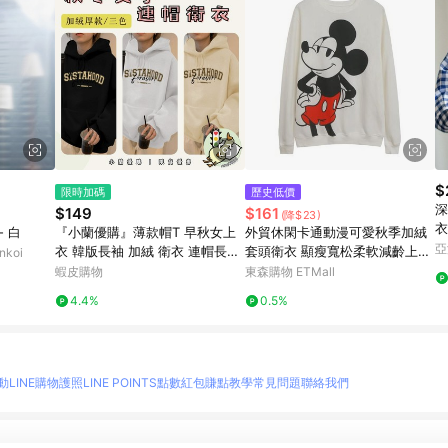
$
限時加碼
歷史低價
深
$149
$161
(降$23)
衣
- 白
『小蘭優購』薄款帽T 早秋女上
外貿休閑卡通動漫可愛秋季加絨
亞
衣 韓版長袖 加絨 衛衣 連帽長袖
套頭衛衣 顯瘦寬松柔軟減齡上衣
koi
上衣 情侶裝 慵懶風 寬鬆上衣
潮
蝦皮購物
東森購物 ETMall
4.4%
0.5%
動
LINE購物護照
LINE POINTS點數紅包
賺點教學
常見問題
聯絡我們