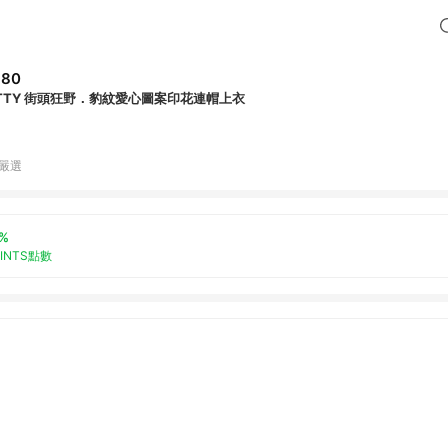
980
ITTY 街頭狂野．豹紋愛心圖案印花連帽上衣
B嚴選
%
OINTS點數