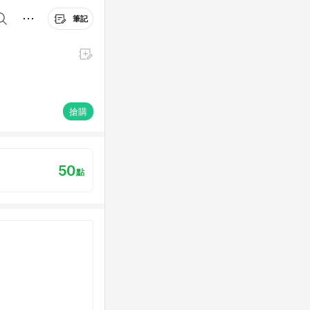
筆記
搶購
50
點