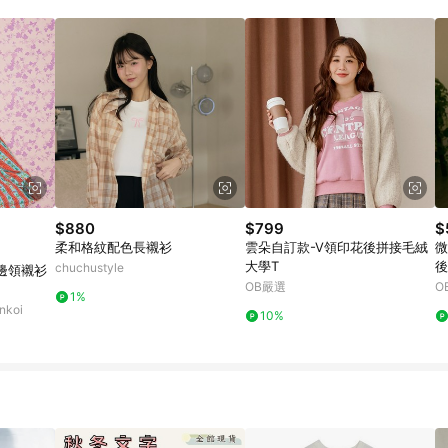
$880
$799
$
柔和格紋配色長襯衫
雲朵自訂款-V領印花後拼接毛絨
微
大學T
後
chuchustyle
邊領襯衫
OB嚴選
O
1%
koi
10%