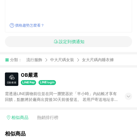
價格趨勢怎麼看？
設定到價通知
分類：
流行服飾
中大尺碼女裝
女大尺碼內睡衣褲
OB嚴選
需透過LINE購物前往並在同一瀏覽器於「半小時」內結帳才享有
回饋，點數將於廠商出貨後30天前後發送。 若用戶寄送地址非台
灣地區，將不符合贈點資格。 預購商品贈點日期依實際出貨日為
主。
相似商品
熱銷排行榜
相似商品