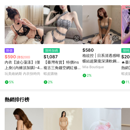
$580
降價
限時加碼
限時
格紋控 | 日系清透感蝴
$590
$1,087
$20
(降$200)
蝶結超聚攏深溝軟鋼圈
內衣【波心蕩漾】(僅
【臺灣有貨】特價ins
🔥
內衣
Mia Boutique
上身)(內褲須加購)-4色
複古三角鏤空網紅修身
熱銷
超集中爆乳性感誘惑法
連體衣歐美抹胸純慾比
攏顯
玩美維納斯 內衣快時尚
蝦皮購物
蝦皮
2%
式蕾絲包覆舒適小胸救
基尼性感泳衣
新款
5%
2%
11
星美背無鋼圈內衣 玩美
胸罩
維納斯 iVENUS/A.B.C.
D.E罩
熱銷排行榜