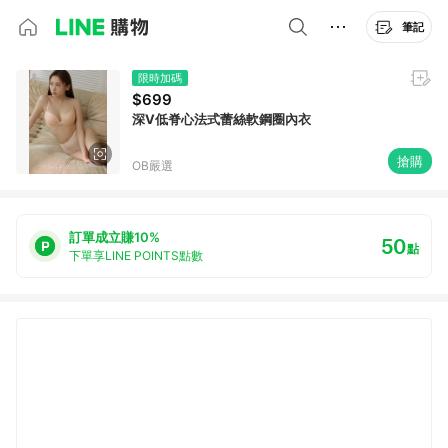
筆記
限時加碼
$699
深V低脊心法式蕾絲軟鋼圈內衣
搶購
OB嚴選
訂單成立賺10%
50
點
下單享LINE POINTS點數