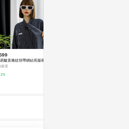
599
$8,500
$550
易皺直條紋領帶綁結長版襯衫
時尚訂製香水 透膚襯衫
配色直條紋襯
B嚴選
YSL Beauty Taiwan 官方網站
OB嚴選
2%
8%
2%