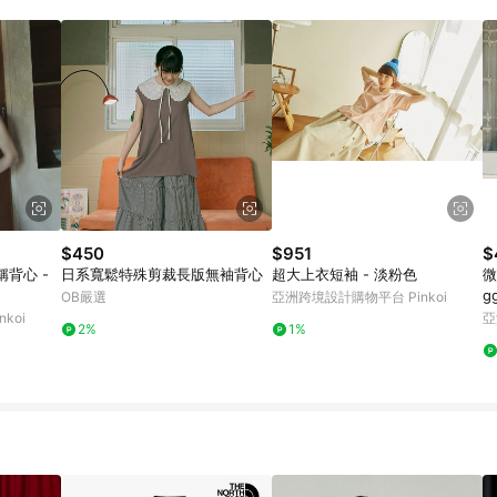
$450
$951
$
背心 -
日系寬鬆特殊剪裁長版無袖背心
超大上衣短袖 - 淡粉色
微
g
OB嚴選
亞洲跨境設計購物平台 Pinkoi
koi
亞
2%
1%