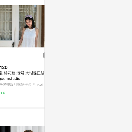
420
$5,277
$3,680
甜棉花糖 淡紫 大蝴蝶扭結髮帶
Lusekofte knitted cardigan
日本布-六角圓
goomstudio
山帽/露營帽/
亞洲跨境設計購物平台 Pinkoi
洲跨境設計購物平台 Pinkoi
亞洲跨境設計購物
1%
1%
1%