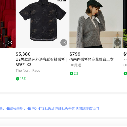
$5,380
$799
$
UE男款黑色舒適寬鬆短袖襯衫｜
假兩件襯衫領麻花針織上衣
不
8F5ZJK3
OB嚴選
O
The North Face
2%
15%
動
LINE購物護照
LINE POINTS點數紅包
賺點教學
常見問題
聯絡我們