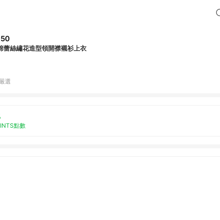
650
棉蕾絲繡花造型領開襟襯衫上衣
B嚴選
%
OINTS點數