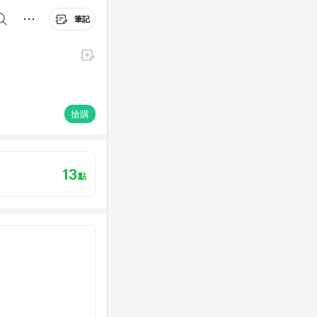
筆記
搶購
13
點