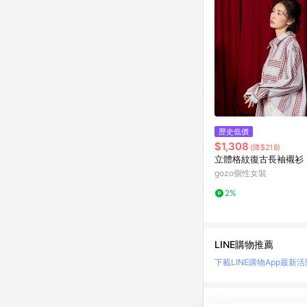
歷史低價
$1,308
(降$218)
立體格紋復古長袖襯衫
gozo個性女裝
2%
LINE購物推薦
下載LINE購物App
最新活