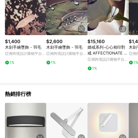
$1,400
$2,600
$15,160
$1,
木刻手繪墜飾 - 羽毛
木刻手繪墜飾 - 羽毛
婚戒系列-心心相印對
木刻
戒 AFFECTIONATE L
亞洲跨境設計購物平台
亞洲跨境設計購物平台
亞洲
OVE
Pinkoi
Pinkoi
Pinko
亞洲跨境設計購物平台
1%
1%
1
Pinkoi
1%
熱銷排行榜