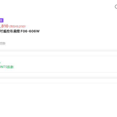
價
,810
(降$49,050)
6吋遙控吊扇燈 F06-606W
P燈飾
%
OINTS點數