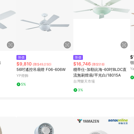
$
降價
降價
扇
領
$9,810
$16,746
(降$49,050)
(降$518)
Y
56吋遙控吊扇燈 F06-606W
穩帝仕-加勒比海-60吋BLDC直
流無刷燈扇/平光白/18015A
YP燈飾
台灣樂天市場
5%
3%