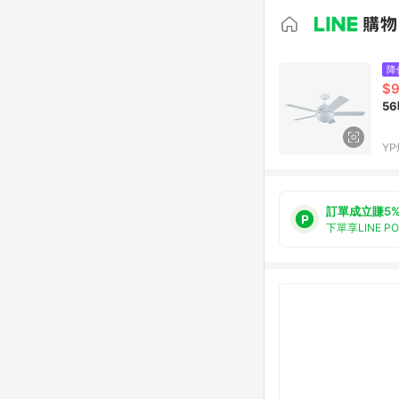
降
$9
5
Y
訂單成立賺5
下單享LINE P