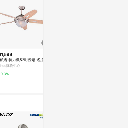
11,599
$9,240
降價
航者 特力楓52吋燈扇 遙控款
【燈王的店】台灣製領航者 65吋
$13,120
(降$
吊扇+吊扇燈6+2燈 附遙控器 (馬
ahoo購物中心
52吋60吋京都
達保固十年) KS-006G
Yahoo購物中心
5E
0.3%
YP燈飾
0%
5%