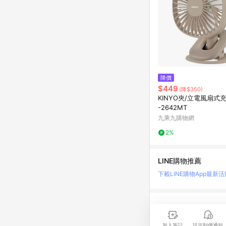
降價
$449
(降$350)
KINYO夾/立電風扇式充
-2642MT
九乘九購物網
2%
LINE購物推薦
下載LINE購物App
最新活
LINE 購物是匯集購
時間差，請務必點擊商品
加入筆記
設定到價通知