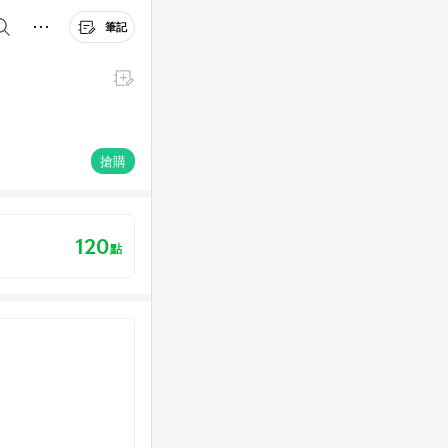
筆記
搶購
120
點