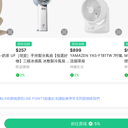
限時加碼
限時加碼
$257
$899
$
-奶茶 UF
［現貨］手持製冷風扇【指選好
YAMAZEN YAS-F181TW 7吋氣
M
物】三檔冰感風 冰敷製冷風扇 冰
流循環扇
燈
敷風扇 手持風扇 小風扇 製冷風
蝦皮購物
神腦生活
神
扇 隨身風扇 靜音 小電扇
2%
2%
動
LINE購物護照
LINE POINTS點數紅包
賺點教學
常見問題
聯絡我們
物情報與商品資訊的整合性平台，並依購物情報中的趨勢與風格做合作網路商家的延伸商
前往賣場
5%
至各合作網路商家，確認現售價與購物條件，一切資訊以合作廠商網頁為準。