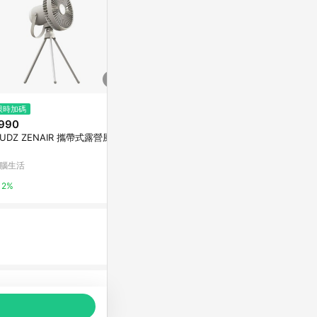
限時加碼
限時加碼
$858
990
$1,690
(雙重省$
【24H出貨】O
UDZ ZENAIR 攜帶式露營風扇
德國工藝品牌【巴慕斯 BAMOU
00mAh超長
SSE】360度擺頭9吋遙控循環壁
扇 學生宿舍
扇 BMS-EW2475
蝦皮購物
腦生活
神腦生活
風扇 釣魚 露
2.4%
2%
2%
品推薦，商品資料更新會有