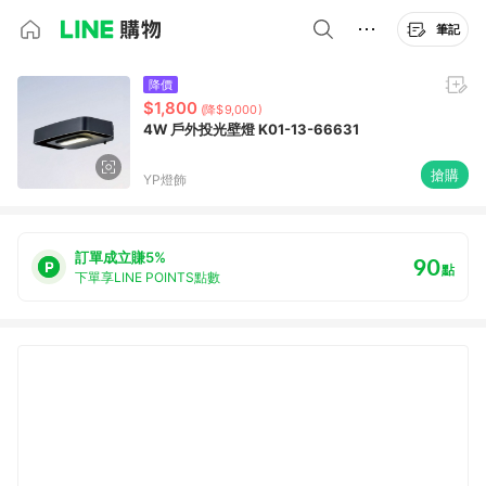
筆記
降價
$1,800
(降$9,000)
4W 戶外投光壁燈 K01-13-66631
搶購
YP燈飾
訂單成立賺5%
90
點
下單享LINE POINTS點數