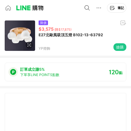
筆記
降價
$3,575
(降$17,875)
E27北歐風吸頂五燈 B102-13-63792
搶購
YP燈飾
訂單成立賺5%
120
點
下單享LINE POINTS點數