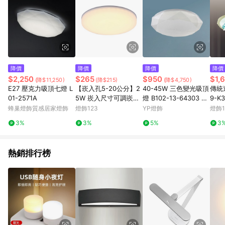
降價
降價
降價
降價
$2,250
$265
$950
$1,
(降$11,250)
(降$215)
(降$4,750)
E27 壓克力吸頂七燈 L
【崁入孔5-20公分】2
40-45W 三色變光吸頂
傳統
01-2571A
5W 崁入尺寸可調崁燈
燈 B102-13-64303 64
9-K
F79-23-90703
304
蜂巢燈飾質感居家燈飾
燈飾123
YP燈飾
燈飾1
3%
3%
5%
3
熱銷排行榜