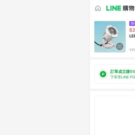
降
$2
LE
Y
訂單成立賺5
下單享LINE P