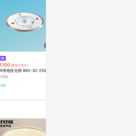
降價
降價
降價
1,100
$2,430
$1,500
(降$5,500)
(降$12,190)
(降$7
W埋地投光燈 B92-30-25043
6W戶外探照投光燈 B124-29-75
15W投光黃光壁燈
232
8
P燈飾
YP燈飾
YP燈飾
5%
5%
5%