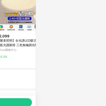
2,099
$990
降價
聚美照明】全光譜LED吸頂燈
【MR MARIA】米菲兔迷你小夜
$2,250
(降$1
藍光護眼燈 三色無極調光附遙
燈-廠商直送
北歐風半吸頂五燈
 圓形星空燈【60cm：【132
ahoo購物中心
京站i購物Qonline
蜂巢燈飾質感
】無極調光+全光譜】
0.3%
3%
3%
品推薦，商品資料更新會有