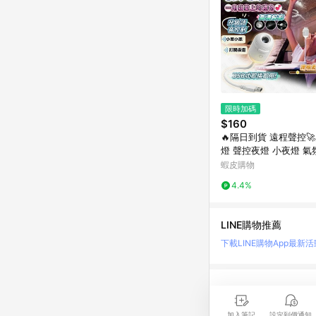
限時加碼
$160
🔥隔日到貨 遠程聲控
燈 聲控夜燈 小夜燈 氣
投影燈 星空投影燈 禮
蝦皮購物
空燈
4.4%
LINE購物推薦
下載LINE購物App
最新活
LINE 購物是匯集購
時間差，請務必點擊商品
加入筆記
設定到價通知