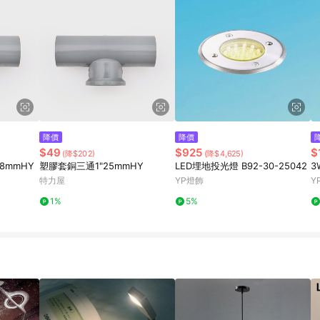
降價
降價
$49
$925
$
(降$202)
(降$4,625)
28mmHY
塑膠套銅三通1"25mmHY
LED埋地投光燈 B92-30-25042
3
特力屋
YP燈飾
Y
1%
5%