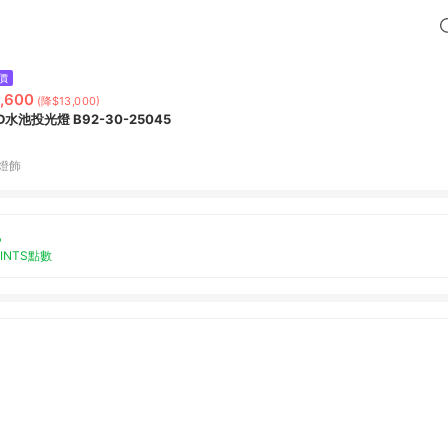
價
,600
(降$13,000)
D水池投光燈 B92-30-25045
P燈飾
%
OINTS點數