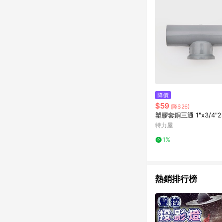
降價
$59
(降$26)
塑膠套銅三通 1"x3/4"
特力屋
1%
熱銷排行榜