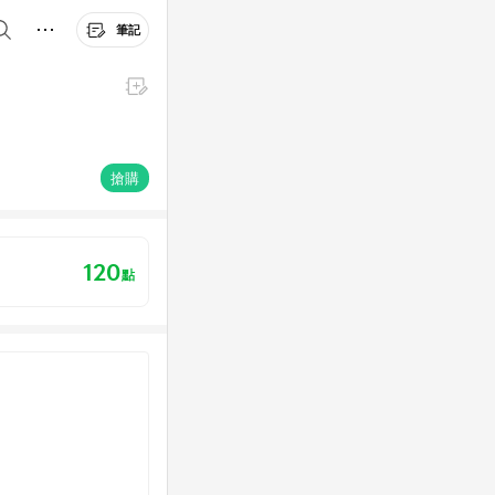
筆記
搶購
120
點