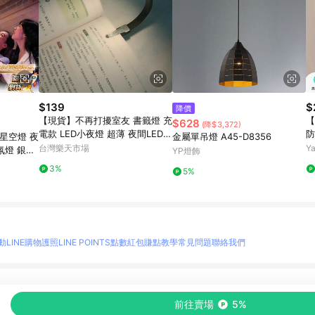
$139
$
降價
【現貨】不再打擾室友 書籤燈 充
【
$628
(降$3,372)
電款 LED小夜燈 超薄 夜間LED
防
星空燈 夜
金屬單吊燈 A45-D8356
便攜式 便籤燈 夾書燈 讀書燈 交
控
台灣樂天市場
Y
氛燈 銀河
YP燈飾
換禮物｜領券最高折$220
W
物 車載星
3%
5%
動
LINE購物護照
LINE POINTS點數紅包
賺點教學
常見問題
聯絡我們
物情報與商品資訊的整合性平台，並依購物情報中的趨勢與風格做合作網路商家的延伸商
前往賣場
5%
至各合作網路商家，確認現售價與購物條件，一切資訊以合作廠商網頁為準。