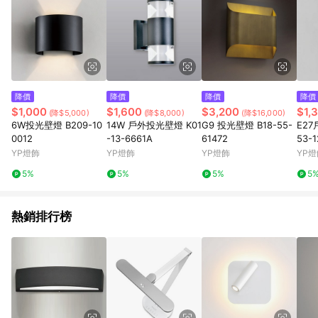
降價
降價
降價
降價
$1,000
$1,600
$3,200
$1,
(降$5,000)
(降$8,000)
(降$16,000)
6W投光壁燈 B209-10
14W 戶外投光壁燈 K01
G9 投光壁燈 B18-55-
E27
0012
-13-6661A
61472
53-1
YP燈飾
YP燈飾
YP燈飾
YP燈
5%
5%
5%
5
熱銷排行榜