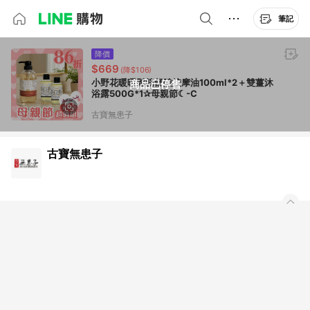
筆記
降價
$669
(降$106)
小野花暖暖鬆筋舒酸按摩油100ml*2＋雙薑沐
商品已停售
浴露500G*1✰母親節☾-C
古寶無患子
古寶無患子