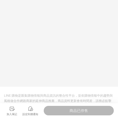
LINE 購物是匯集購物情報與商品資訊的整合性平台，並依購物情報中的趨勢與
風格做合作網路商家的延伸商品推薦，商品資料更新會有時間差，請務必點擊
商品至各合作網路商家，確認現售價與購物條件，一切資訊以合作廠商網頁為
商品已停售
準。
加入筆記
設定到價通知