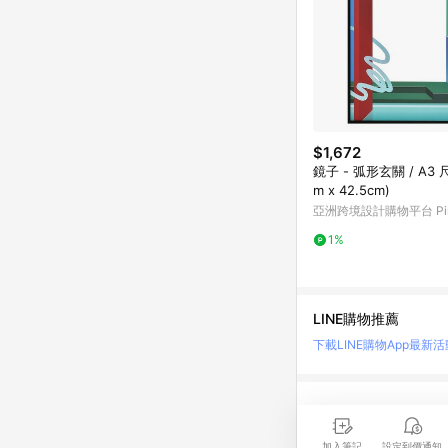
$1,672
鏡子 - 弧形玄關 / A3 尺
m x 42.5cm)
亞洲跨境設計購物平台 Pin
1%
LINE購物推薦
下載LINE購物App
最新活
LINE 購物是匯集購
時間差，請務必點擊商品
加入筆記
設定到價通知