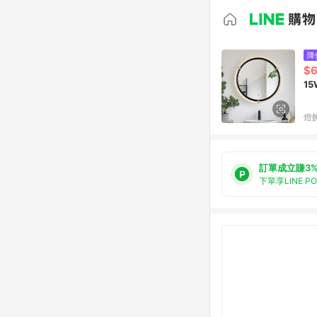
降
$6
1
燈飾
訂單成立賺3
下單享LINE P