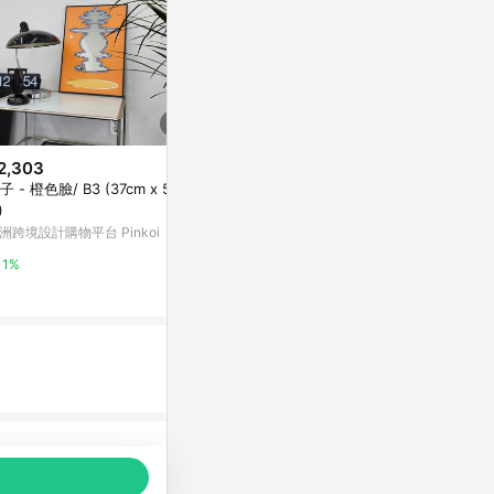
2,303
$109
歷史低價
子 - 橙色臉/ B3 (37cm x 52c
LED化妝鏡 化
$19,760
(降$1,040)
)
子 鏡子 立鏡
韓國 rareraw POLES 立鏡 (六
鏡 觸控式 可
洲跨境設計購物平台 Pinkoi
小麥購物-蝦皮
色） - 亮面奶油白
物】【C163
Marais 瑪黑家居
1%
1%
0.5%
品推薦，商品資料更新會有