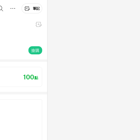
筆記
搶購
100
點