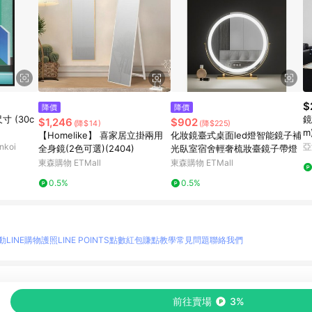
$
降價
降價
寸 (30c
鏡
$1,246
$902
(降$14)
(降$225)
m
【Homelike】 喜家居立掛兩用
化妝鏡臺式桌面led燈智能鏡子補
koi
亞
全身鏡(2色可選)(2404)
光臥室宿舍輕奢梳妝臺鏡子帶燈
東森購物 ETMall
東森購物 ETMall
0.5%
0.5%
動
LINE購物護照
LINE POINTS點數紅包
賺點教學
常見問題
聯絡我們
物情報與商品資訊的整合性平台，並依購物情報中的趨勢與風格做合作網路商家的延伸商
前往賣場
3%
至各合作網路商家，確認現售價與購物條件，一切資訊以合作廠商網頁為準。