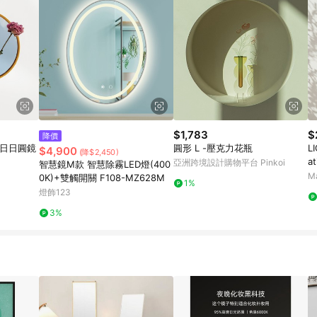
$1,783
$
降價
 日日圓鏡
圓形 L -壓克力花瓶
L
$4,900
(降$2,450)
a
亞洲跨境設計購物平台 Pinkoi
智慧鏡M款 智慧除霧LED燈(400
-
M
0K)+雙觸開關 F108-MZ628M
1%
燈飾123
3%