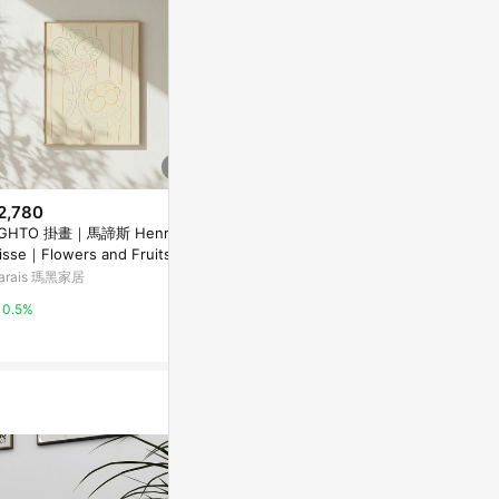
2,780
$7,779
降價
IGHTO 掛畫｜馬諦斯 Henri M
西班牙 VOLT
$1,020
(降$5,140)
tisse｜Flowers and Fruits, S
擺件 多巴胺
12W 3000K戶外壁燈 B69-32-3
 單買藝術相紙-中尺寸
arais 瑪黑家居
亞洲跨境設計購物
6352
YP燈飾
0.5%
1%
5%