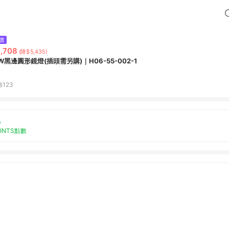
價
,708
(降$5,435)
5W黑邊圓形鏡燈(插頭需另購)｜H06-55-002-1
123
%
OINTS點數