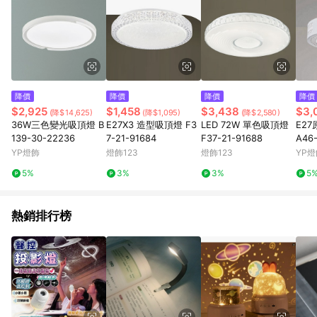
降價
降價
降價
降價
$2,925
$1,458
$3,438
$3,
(降$14,625)
(降$1,095)
(降$2,580)
36W三色變光吸頂燈 B
E27X3 造型吸頂燈 F3
LED 72W 單色吸頂燈
E2
139-30-22236
7-21-91684
F37-21-91688
A46-
YP燈飾
燈飾123
燈飾123
YP燈
5%
3%
3%
5
熱銷排行榜