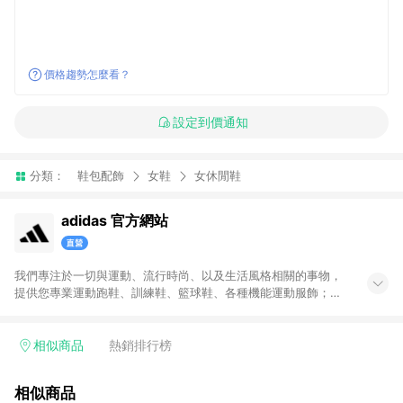
價格趨勢怎麼看？
設定到價通知
分類：
鞋包配飾
女鞋
女休閒鞋
adidas 官方網站
我們專注於一切與運動、流行時尚、以及生活風格相關的事物，
提供您專業運動跑鞋、訓練鞋、籃球鞋、各種機能運動服飾；也
帶給您代表時尚潮流、街頭經典的adidas Originals原創單品。官
方購物網將全系列的運動與Originals商品一次呈現給您，搭配不
定期舉辦的優惠活動，加上滿1,500免運與七天鑑賞期服務，讓您
相似商品
熱銷排行榜
能輕鬆入手世界頂級的運動與時尚單品，和我們一起變得更好。
無點數回饋商品: Prada聯名系列、Yeezy系列、網路獨家專區、
相似商品
品牌聯名專區及特殊指定商品，恕不參與LINE購物點數回饋活