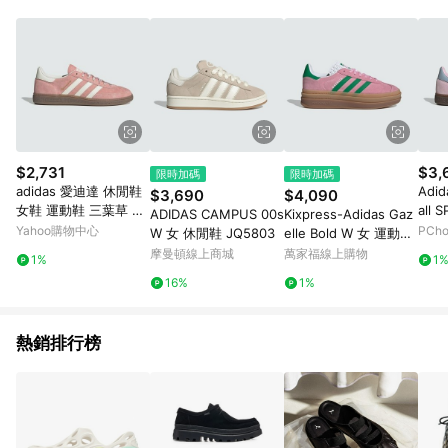
動。
$2,731
$3,
限時加碼
限時加碼
adidas 愛迪達 休閒鞋
Adi
$3,690
$4,090
女鞋 運動鞋 三葉草 H
all 
ADIDAS CAMPUS 00s
Kixpress-Adidas Gaz
ANDBALL SPEZIAL 粉
運動
Yahoo購物中心
PCh
W 女 休閒鞋 JQ5803
elle Bold W 女 運動休
白 KJ6305
適 
閒鞋 德訓鞋 厚底 麂皮
摩曼頓線上商城
萬家福線上購物
1%
1
穿搭 粉紅 綠 [IE0420]
16%
1%
熱銷排行榜