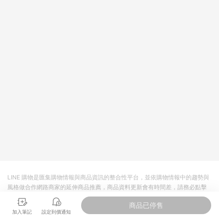
LINE 購物是匯集購物情報與商品資訊的整合性平台，並依購物情報中的趨勢與
風格做合作網路商家的延伸商品推薦，商品資料更新會有時間差，請務必點擊
商品至各合作網路商家，確認現售價與購物條件，一切資訊以合作廠商網頁為
商品已停售
準。
加入筆記
設定到價通知