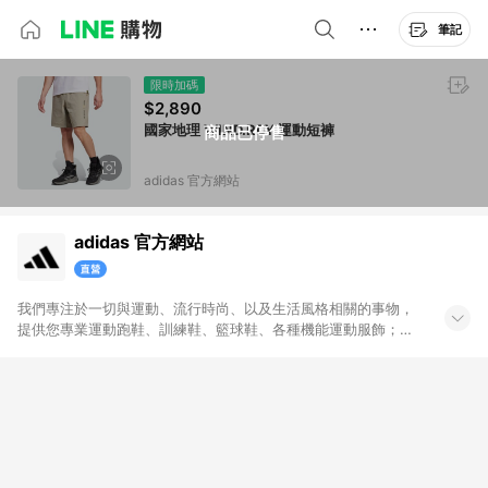
筆記
限時加碼
$2,890
國家地理 WIND.RDY 運動短褲
商品已停售
adidas 官方網站
adidas 官方網站
我們專注於一切與運動、流行時尚、以及生活風格相關的事物，
提供您專業運動跑鞋、訓練鞋、籃球鞋、各種機能運動服飾；也
帶給您代表時尚潮流、街頭經典的adidas Originals原創單品。官
方購物網將全系列的運動與Originals商品一次呈現給您，搭配不
定期舉辦的優惠活動，加上滿1,500免運與七天鑑賞期服務，讓您
能輕鬆入手世界頂級的運動與時尚單品，和我們一起變得更好。
無點數回饋商品: Prada聯名系列、Yeezy系列、網路獨家專區、
品牌聯名專區及特殊指定商品，恕不參與LINE購物點數回饋活
動。