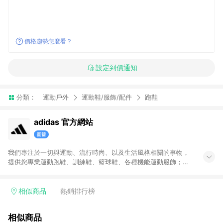
價格趨勢怎麼看？
設定到價通知
分類：
運動戶外
運動鞋/服飾/配件
跑鞋
adidas 官方網站
我們專注於一切與運動、流行時尚、以及生活風格相關的事物，
提供您專業運動跑鞋、訓練鞋、籃球鞋、各種機能運動服飾；也
帶給您代表時尚潮流、街頭經典的adidas Originals原創單品。官
方購物網將全系列的運動與Originals商品一次呈現給您，搭配不
定期舉辦的優惠活動，加上滿1,500免運與七天鑑賞期服務，讓您
相似商品
熱銷排行榜
能輕鬆入手世界頂級的運動與時尚單品，和我們一起變得更好。
無點數回饋商品: Prada聯名系列、Yeezy系列、網路獨家專區、
相似商品
品牌聯名專區及特殊指定商品，恕不參與LINE購物點數回饋活