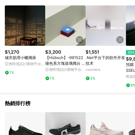
動。
$1,270
$3,200
$1,551
限時
城市肌理小蠟燭座
【Hübsch】-991522
.Net平台下的软件开发
$9,
撞色系方塊玻璃燭台 擺
技术
亞洲跨境設計購物平台
預購
飾 紙鎮
Pinkoi
亞洲跨境設計購物平台
coursera
SSE
1%
Pinkoi
笑 
蝦皮
1%
3%
F24
8
熱銷排行榜