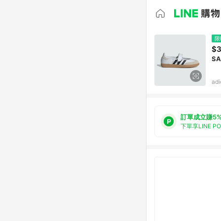
限
$3
SA
ad
訂單成立賺5
下單享LINE P