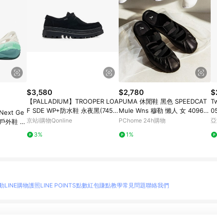
$3,580
$2,780
$
【PALLADIUM】TROOPER LOA
PUMA 休閒鞋 黑色 SPEEDCAT
T
F SDE WP+防水鞋 永夜黑(7459
Mule Wns 穆勒 懶人 女 409618
0
Next Ge
1-008)
01
京站i購物Qonline
PChome 24h購物
亞
 戶外鞋 溯
3%
1%
動
LINE購物護照
LINE POINTS點數紅包
賺點教學
常見問題
聯絡我們