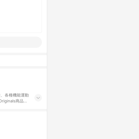
鞋、各種機能運動
ginals商品一
界頂級的運動與時
牌聯名專區及特殊