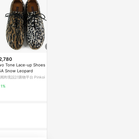
2,780
降價
降價
wo Tone Lace-up Shoes M11
$1,012
$2,380
(降$253)
(降$1
5A Snow Leopard
大碼女鞋41一43夏季2026新款
軟實力 經典
洲跨境設計購物平台 Pinkoi
松糕鞋厚底豆豆鞋34碼小碼單鞋
莉珍
313233
東森購物 ETMall
FAIR LADY & 
1%
0.5%
5%