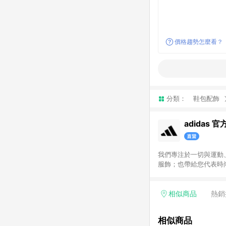
價格趨勢怎麼看？
分類：
鞋包配飾
adidas 
我們專注於一切與運動
服飾；也帶給您代表時尚潮流
次呈現給您，搭配不定
尚單品，和我們一起變得
指定商品，恕不參與LI
相似商品
熱銷
相似商品