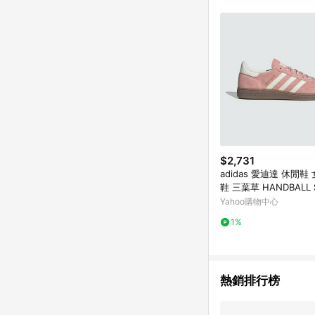
$2,731
adidas 愛迪達 休閒鞋
鞋 三葉草 HANDBALL S
粉白 KJ6305
Yahoo購物中心
1%
熱銷排行榜