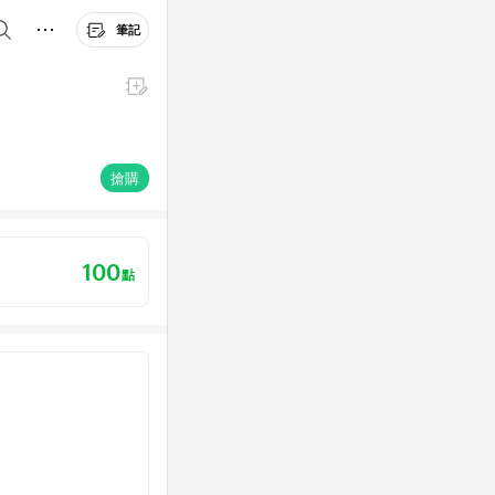
筆記
搶購
100
點