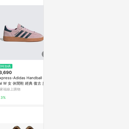
$2,591
$2,757
限時加碼
adidas 愛迪達 休閒鞋 女鞋 運動
Adidas Samb
3,690
鞋 三葉草 HANDBALL SPEZIAL
運動休閒鞋 舒
ixpress-Adidas Handball Spe
W 粉 IG1974
Yahoo購物中心
PChome 24h
ial W 女 休閒鞋 經典 復古 麂皮
葉草 粉紅 深藍 [IF6561]
家福線上購物
1%
1%
3%