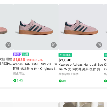
限時加碼
 女鞋 運動
$1,935
$3,690
$
(雙重省$1,785)
PEZIAL
adidas HANDBALL SPEZIAL 休
Kixpress-Adidas Handball Spe
K
閒鞋 德訓鞋 女鞋 - Originals IF6
zial W 女 休閒鞋 經典 復古 麂皮
z
561 官方直營
蝦皮商城
三葉草 粉紅 深藍 [IF6561]
三
萬家福線上購物
萬
2.4%
3%