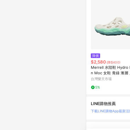
降價
$2,580
(降$400)
Merrell 水陸鞋 Hydro 
n Moc 女鞋 青綠 漸層
溪鞋 ML00003584
台灣樂天市場
5%
LINE購物推薦
下載LINE購物App
最新活