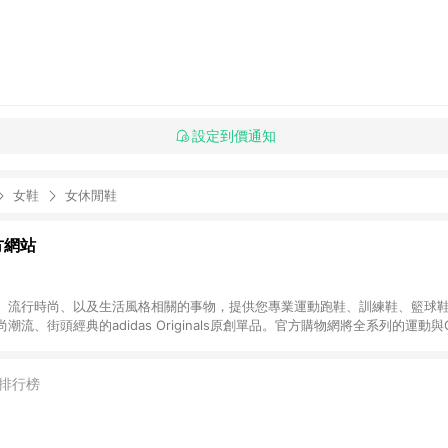
設定到價通知
女鞋
女休閒鞋
官方網站
、流行時尚、以及生活風格相關的事物，提供您專業運動跑鞋、訓練鞋、籃球
、街頭經典的adidas Originals原創單品。官方購物網將全系列的運動與Ori
期舉辦的優惠活動，加上滿1,500免運與七天鑑賞期服務，讓您能輕鬆入手世
更好。 無點數回饋商品: Prada聯名系列、Yeezy系列、網路獨家專區、品
NE購物點數回饋活動。
排行榜