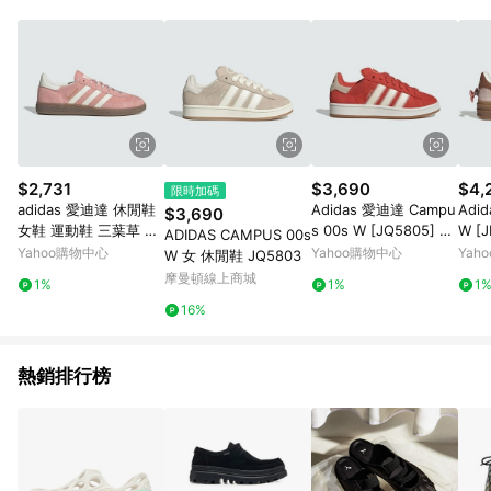
動。
$2,731
$3,690
$4,
限時加碼
adidas 愛迪達 休閒鞋
Adidas 愛迪達 Campu
Adid
$3,690
女鞋 運動鞋 三葉草 H
s 00s W [JQ5805] 女
W [
ADIDAS CAMPUS 00s
ANDBALL SPEZIAL 粉
運動休閒鞋 復古鞋 滑
閒鞋
Yahoo購物中心
Yahoo購物中心
Yah
W 女 休閒鞋 JQ5803
白 KJ6305
板風格 麂皮 穿搭 橘紅
蝶結
摩曼頓線上商城
1%
1%
1
16%
熱銷排行榜