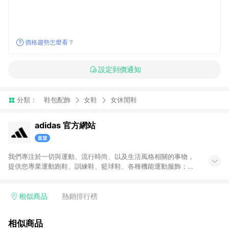
價格趨勢怎麼看？
設定到價通知
分類：
鞋包配飾
女鞋
女休閒鞋
adidas 官方網站
我們專注於一切與運動、流行時尚、以及生活風格相關的事物，
提供您專業運動跑鞋、訓練鞋、籃球鞋、各種機能運動服飾；也
帶給您代表時尚潮流、街頭經典的adidas Originals原創單品。官
方購物網將全系列的運動與Originals商品一次呈現給您，搭配不
定期舉辦的優惠活動，加上滿1,500免運與七天鑑賞期服務，讓您
相似商品
熱銷排行榜
能輕鬆入手世界頂級的運動與時尚單品，和我們一起變得更好。
無點數回饋商品: Prada聯名系列、Yeezy系列、網路獨家專區、
相似商品
品牌聯名專區及特殊指定商品，恕不參與LINE購物點數回饋活