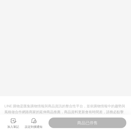
LINE 購物是匯集購物情報與商品資訊的整合性平台，並依購物情報中的趨勢與
風格做合作網路商家的延伸商品推薦，商品資料更新會有時間差，請務必點擊
商品至各合作網路商家，確認現售價與購物條件，一切資訊以合作廠商網頁為
商品已停售
準。
加入筆記
設定到價通知