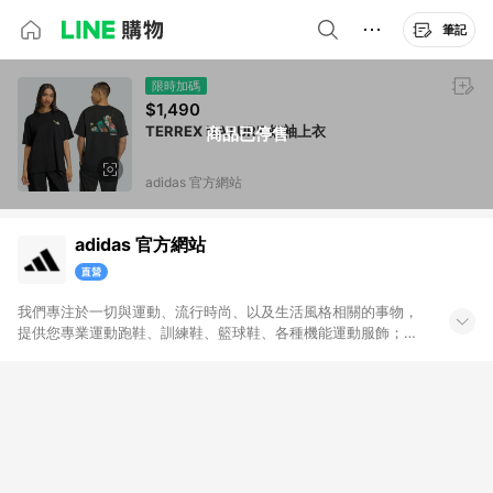
筆記
限時加碼
$1,490
TERREX NATURE 短袖上衣
商品已停售
adidas 官方網站
adidas 官方網站
我們專注於一切與運動、流行時尚、以及生活風格相關的事物，
提供您專業運動跑鞋、訓練鞋、籃球鞋、各種機能運動服飾；也
帶給您代表時尚潮流、街頭經典的adidas Originals原創單品。官
方購物網將全系列的運動與Originals商品一次呈現給您，搭配不
定期舉辦的優惠活動，加上滿1,500免運與七天鑑賞期服務，讓您
能輕鬆入手世界頂級的運動與時尚單品，和我們一起變得更好。
無點數回饋商品: Prada聯名系列、Yeezy系列、網路獨家專區、
品牌聯名專區及特殊指定商品，恕不參與LINE購物點數回饋活
動。