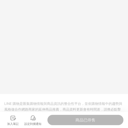
LINE 購物是匯集購物情報與商品資訊的整合性平台，並依購物情報中的趨勢與
風格做合作網路商家的延伸商品推薦，商品資料更新會有時間差，請務必點擊
商品至各合作網路商家，確認現售價與購物條件，一切資訊以合作廠商網頁為
商品已停售
準。
加入筆記
設定到價通知