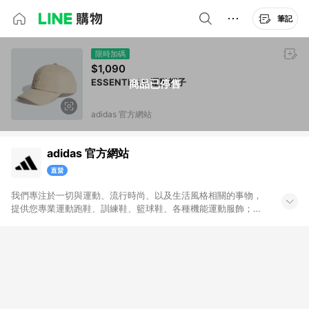
筆記
限時加碼
$1,090
ESSENTIALS 運動帽子
商品已停售
adidas 官方網站
adidas 官方網站
我們專注於一切與運動、流行時尚、以及生活風格相關的事物，
提供您專業運動跑鞋、訓練鞋、籃球鞋、各種機能運動服飾；也
帶給您代表時尚潮流、街頭經典的adidas Originals原創單品。官
方購物網將全系列的運動與Originals商品一次呈現給您，搭配不
定期舉辦的優惠活動，加上滿1,500免運與七天鑑賞期服務，讓您
能輕鬆入手世界頂級的運動與時尚單品，和我們一起變得更好。
無點數回饋商品: Prada聯名系列、Yeezy系列、網路獨家專區、
品牌聯名專區及特殊指定商品，恕不參與LINE購物點數回饋活
動。