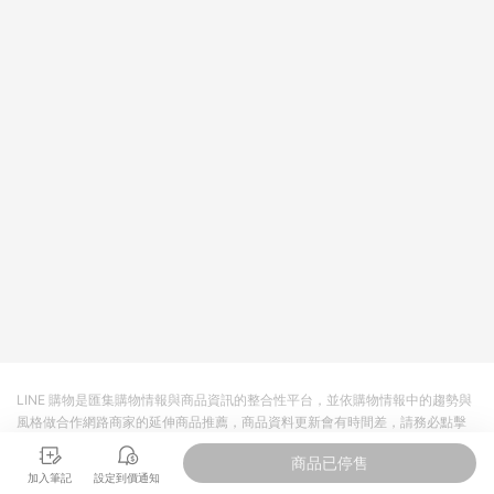
LINE 購物是匯集購物情報與商品資訊的整合性平台，並依購物情報中的趨勢與
風格做合作網路商家的延伸商品推薦，商品資料更新會有時間差，請務必點擊
商品至各合作網路商家，確認現售價與購物條件，一切資訊以合作廠商網頁為
商品已停售
準。
加入筆記
設定到價通知