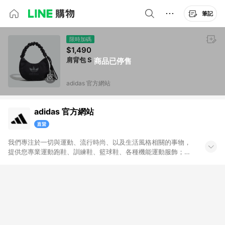
筆記
限時加碼
$1,490
肩背包 S
商品已停售
adidas 官方網站
adidas 官方網站
我們專注於一切與運動、流行時尚、以及生活風格相關的事物，
提供您專業運動跑鞋、訓練鞋、籃球鞋、各種機能運動服飾；也
帶給您代表時尚潮流、街頭經典的adidas Originals原創單品。官
方購物網將全系列的運動與Originals商品一次呈現給您，搭配不
定期舉辦的優惠活動，加上滿1,500免運與七天鑑賞期服務，讓您
能輕鬆入手世界頂級的運動與時尚單品，和我們一起變得更好。
無點數回饋商品: Prada聯名系列、Yeezy系列、網路獨家專區、
品牌聯名專區及特殊指定商品，恕不參與LINE購物點數回饋活
動。