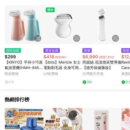
限時加碼
歷史低價
降價
降價
$299
$418
$6,990
$12
(降$60)
(降$7,810)
【KINYO】手持小巧蒸
【ibits】Mericle 女士
芮妮絲 花漾煥采雙導儀
Rav
氣掛燙機(HMH-8450)
電動剃毛器 全身可用
【德芳保健藥妝】
Ca
｜藍色 粉色 兩色選 H
無痛除毛 乾濕兩用 智
LRJ
蝦皮購物
LINE禮物
台灣樂天市場
東森購
MH-8460
慧防刮 迷你便攜 CT08
0%
3%
0.
熱銷排行榜