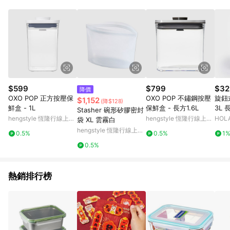
$599
$799
$32
降價
OXO POP 正方按壓保
OXO POP 不鏽鋼按壓
旋鈕
$1,152
(降$128)
鮮盒 - 1L
保鮮盒 - 長方1.6L
3L
Stasher 碗形矽膠密封
hengstyle 恆隆行線上購
hengstyle 恆隆行線上購
HOL
袋 XL 雲霧白
物
物
hengstyle 恆隆行線上購
0.5%
0.5%
1
物
0.5%
熱銷排行榜