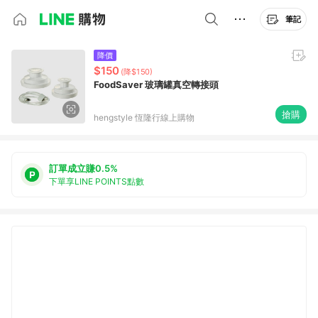
筆記
降價
$150
(降$150)
FoodSaver 玻璃罐真空轉接頭
搶購
hengstyle 恆隆行線上購物
訂單成立賺0.5%
下單享LINE POINTS點數