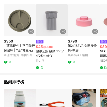
$350
$790
降價
降價
【實搭配件】兩用隨行
[52s]SEVA 創意樂疊
$45
$89
(降$40)
保溫杯 | 2合1杯蓋-亞
椅-中層
塑膠套銅 接頭 1"x3/
NE
麻灰
亞洲跨境設計購物平台
萬家福線上購物
4"25mmHY
鍋蓋2
Pinkoi
色)
特力屋
NEO
1%
1%
1%
2
熱銷排行榜