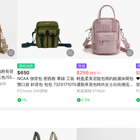
限時加碼
降價
提包附長背
$650
$299
$
(降$74)
NCAA 側背包 密西根 軍綠 工裝
輕盈柔美尼龍包簡約靚麗休閑包
❤
包服飾
雙口袋 斜背包 包包 7325171070
通勤單肩包時尚女士出街潮流斜
背
挎包
色
PChome 24h購物
東森購物 ETMall
P
1%
0.5%