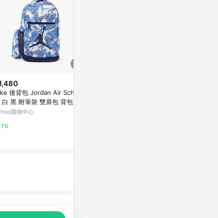
1,480
歷史低價
ike 後背包 Jordan Air School
$24,588
$3,836
(雙
(降$1,644)
 白 黑 附筆袋 雙肩包 背包 書
LONGCHAM
KARISSA EVO 翻蓋後背包
 包包 JD2523015PS-004
ahoo購物中心
PLIAGE C
Samsonite 官方網站
餃包(黑)
PChome 24h
1%
2%
1%
品推薦，商品資料更新會有