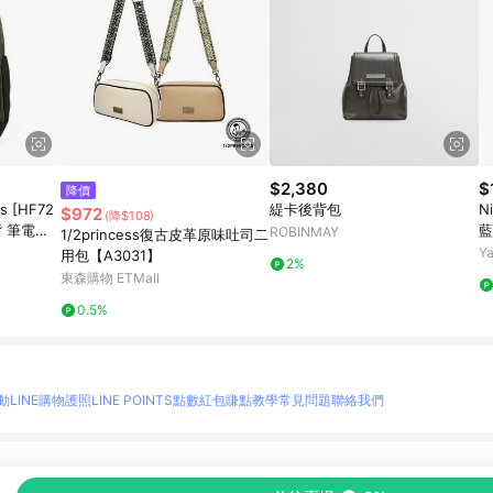
$2,380
$
降價
ls [HF72
緹卡後背包
N
$972
(降$108)
背 筆電包
藍
ROBINMAY
1/2princess復古皮革原味吐司二
包
Y
用包【A3031】
2%
東森購物 ETMall
0.5%
動
LINE購物護照
LINE POINTS點數紅包
賺點教學
常見問題
聯絡我們
物情報與商品資訊的整合性平台，並依購物情報中的趨勢與風格做合作網路商家的延伸商