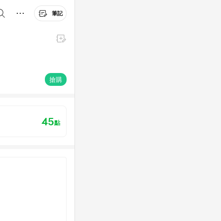
筆記
搶購
45
點