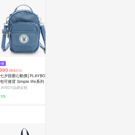
降價
限時加碼
歷史低價
990
$1,599
$360
(降$510)
(降$89)
️七夕甜蜜心動價│PLAYBOY 斜
【HC STORE】吐司海豹包-草莓
牛津布多用女
包可後背 Simple life系列 - 藍
牛奶
小包休閑多功
(541-3006-50-8)
布包
LAYBOY品牌女鞋
蝦皮商城
東森購物 ETMa
5%
1%
0.5%