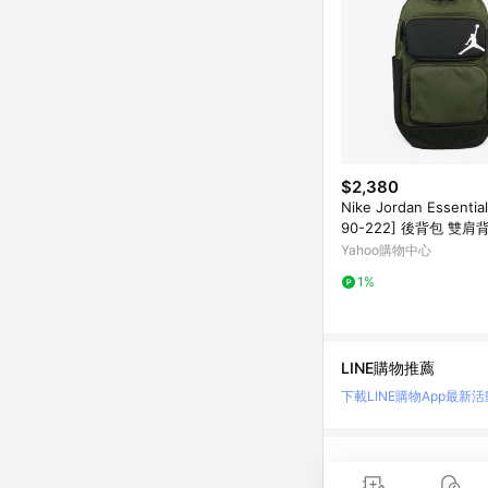
$2,380
Nike Jordan Essentia
90-222] 後背包 雙肩
喬丹 綠 黑
Yahoo購物中心
1%
LINE購物推薦
下載LINE購物App
最新活
LINE 購物是匯集購