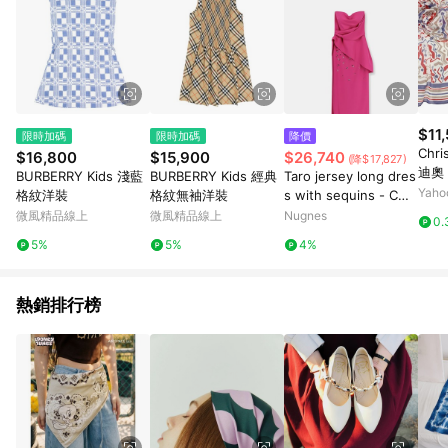
$11
限時加碼
限時加碼
降價
Chri
$16,800
$15,900
$26,740
(降$17,827)
迪奧
BURBERRY Kids 淺藍
BURBERRY Kids 經典
Taro jersey long dres
絲巾
Yah
格紋洋裝
格紋無袖洋裝
s with sequins - CHI
ARA BONI - gender_
微風精品線上
微風精品線上
Nugnes
0.
Woman
5%
5%
4%
熱銷排行榜