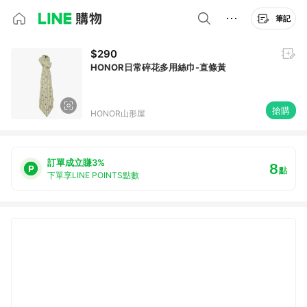
筆記
$290
HONOR日常碎花多用絲巾-直條黃
搶購
HONOR山形屋
訂單成立賺3%
8
點
下單享LINE POINTS點數