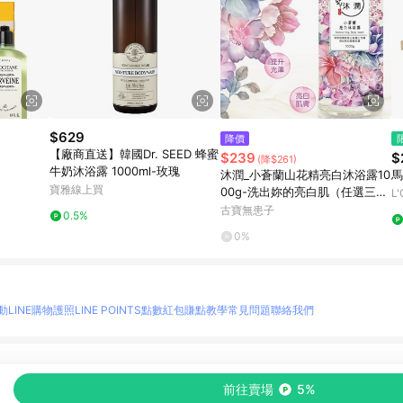
$629
降價
【廠商直送】韓國Dr. SEED 蜂蜜
$239
$
(降$261)
牛奶沐浴露 1000ml-玫瑰
沐潤_小蒼蘭山花精亮白沐浴露10
馬
寶雅線上買
00g-洗出妳的亮白肌（任選三件
L
85折）
古寶無患子
0.5%
0%
動
LINE購物護照
LINE POINTS點數紅包
賺點教學
常見問題
聯絡我們
物情報與商品資訊的整合性平台，並依購物情報中的趨勢與風格做合作網路商家的延伸商
前往賣場
5%
至各合作網路商家，確認現售價與購物條件，一切資訊以合作廠商網頁為準。