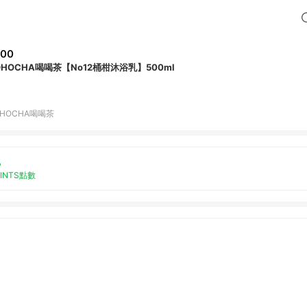
500
OHOCHA喝喝茶【No12桶柑沐浴乳】500ml
OHOCHA喝喝茶
%
OINTS點數