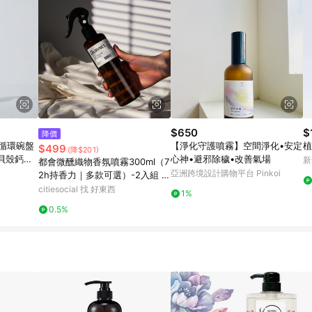
$650
$
降價
鈣循環碗盤
【淨化守護噴霧】空間淨化•安定
植
$499
(降$201)
 貝殼鈣循
心神•避邪除穢•改善氣場
新
都會微醺織物香氛噴霧300ml（7
0ml
亞洲跨境設計購物平台 Pinkoi
2h持香力｜多款可選）-2入組 柔
香淨語*2
citiesocial 找 好東西
1%
0.5%