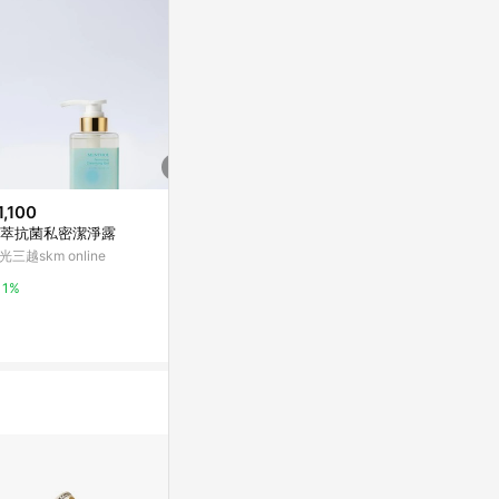
1,100
$340
$318
萃抗菌私密潔淨露
【RawShe】桃 私密 衣物 清潔
【picupi
保養 手洗精 240ml
洗潔液/香檸檬/
光三越skm online
LINE禮物
亞洲跨境設計購物
1%
1%