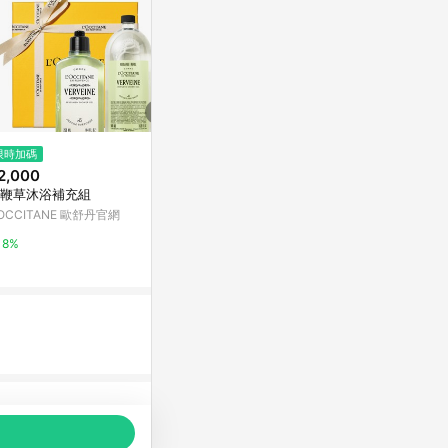
$128
限時加碼
Bomb Bubble森林獨角獸沐浴球
$199
2,000
(雙重省$
100g葡萄
多芬桃悅水透沐浴
鞭草沐浴補充組
寶雅線上買
3)
'OCCITANE 歐舒丹官網
屈臣氏Watson
0.5%
8%
3%
品推薦，商品資料更新會有