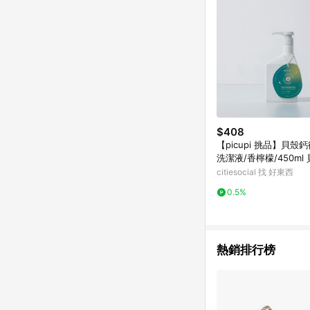
$408
【picupi 挑品】貝殼
洗潔液/香檸檬/450ml
環碗盤洗潔液/香檸檬/45
citiesocial 找 好東西
0.5%
熱銷排行榜