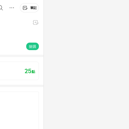
筆記
搶購
25
點