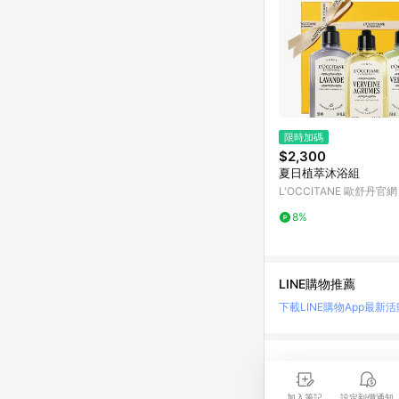
限時加碼
$2,300
夏日植萃沐浴組
L'OCCITANE 歐舒丹官網
8%
LINE購物推薦
下載LINE購物App
最新活
LINE 購物是匯集購
時間差，請務必點擊商品
加入筆記
設定到價通知